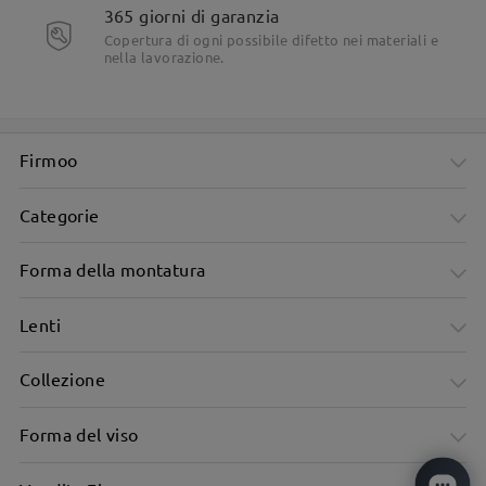
365 giorni di garanzia
Copertura di ogni possibile difetto nei materiali e
Per qualsiasi necessità, non esitare a contattarci tramite
nella lavorazione.
LiveChat (24 ore su 24, 7 giorni su 7) o via email all'indirizzo
service@firmoo.it
.
su Jul 29 , 2026
Firmoo
Leggi tutte le
Categorie
domande e le risposte
Forma della montatura
Fai una domanda
Lenti
Collezione
Forma del viso