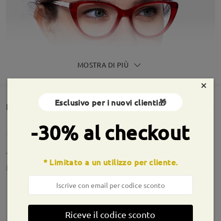
MOSTRA DI PIÙ
×
Esclusivo per i nuovi clienti🎁
Rencesioni dei clienti(220)
-30% al checkout
Tutto perfetto. Molto belli
* Limitato a un utilizzo per cliente.
by
Anto
on
Jul 30 , 2026
Informazioni sulla montatura
Riceve il codice sconto