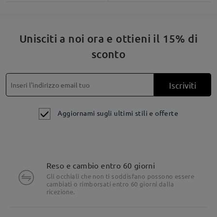
montature.
Ecco come appaiono:
Unisciti a noi ora e ottieni il 15% di
sconto
Iscriviti
Aggiornami sugli ultimi stili e offerte
Reso e cambio entro 60 giorni
Dettagli del prodotto
Gli occhiali che non ti soddisfano possono essere
cambiati o rimborsati entro 60 giorni dalla
ricezione.