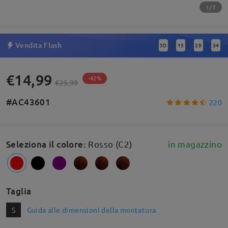
1/7
Vendita Flash
5
D
15
29
34
:
:
:
€14,99
-42%
€25,99
#AC43601
220
Seleziona il colore
:
Rosso (C2)
in magazzino
Taglia
S
Guida alle dimensioni della montatura