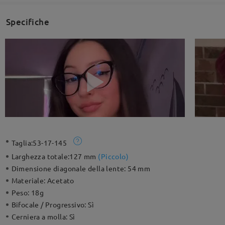
Specifiche
Taglia:
53-17-145
Larghezza totale:
127 mm
(
Piccolo
)
Dimensione diagonale della lente:
54 mm
Materiale:
Acetato
Peso:
18g
Bifocale / Progressivo:
Sì
Cerniera a molla:
Sì