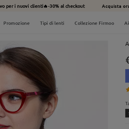
Acquista or
ivo per i nuovi clienti🔥-30% al checkout
Promozione
Tipi di lenti
Collezione Firmoo
A
A
T