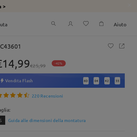
a >
iuta
Aiuto
C43601
€14,99
-42%
€25,99
Vendita Flash
6
D
04
42
54
:
:
:
220 Recensioni
aglia:
S
Guida alle dimensioni della montatura