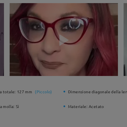
a totale:
127 mm
(
Piccolo
)
Dimensione diagonale della len
a molla:
Sì
Materiale:
Acetato