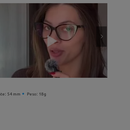
te:
54 mm
Peso:
18g