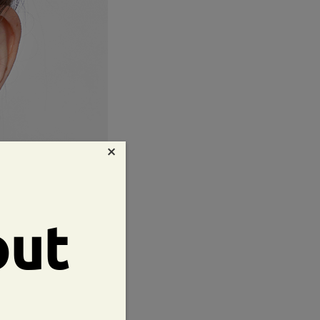
×
out