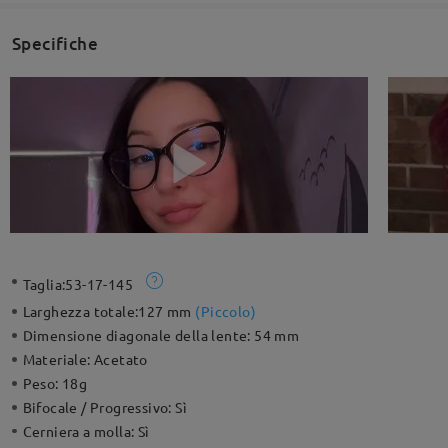
Specifiche
Taglia:
53-17-145
Larghezza totale:
127 mm
(
Piccolo
)
Dimensione diagonale della lente:
54 mm
Materiale:
Acetato
Peso:
18g
Bifocale / Progressivo:
Sì
Cerniera a molla:
Sì