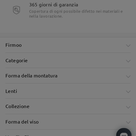
365 giorni di garanzia
Copertura di ogni possibile difetto nei materiali e
Per qualsiasi necessità, non esitare a contattarci tramite
nella lavorazione.
LiveChat (24 ore su 24, 7 giorni su 7) o via email all'indirizzo
service@firmoo.it
.
su Jul 29 , 2026
Firmoo
Leggi tutte le
Categorie
domande e le risposte
Forma della montatura
Fai una domanda
Lenti
Collezione
Forma del viso