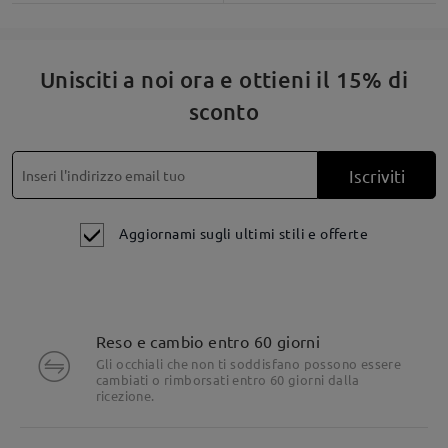
montature.
Ecco come appaiono:
Unisciti a noi ora e ottieni il 15% di
sconto
Iscriviti
Aggiornami sugli ultimi stili e offerte
Reso e cambio entro 60 giorni
Dettagli del prodotto
Gli occhiali che non ti soddisfano possono essere
cambiati o rimborsati entro 60 giorni dalla
ricezione.