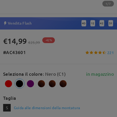
1/7
Vendita Flash
4
D
12
42
51
:
:
:
€14,99
-42%
€25,99
#AC43601
221
Seleziona il colore
:
Nero (C1)
in magazzino
Taglia
S
Guida alle dimensioni della montatura