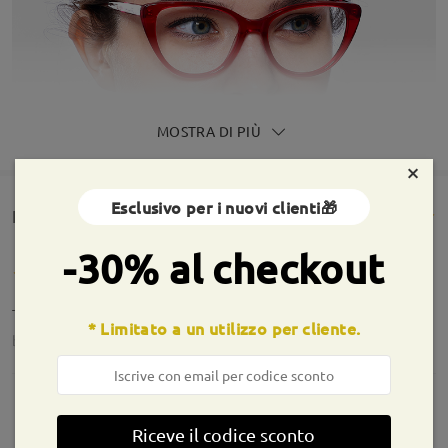
MOSTRA DI PIÙ
×
Esclusivo per i nuovi clienti🎁
Rencesioni dei clienti(221)
-30% al checkout
Tutto perfetto. Molto belli
* Limitato a un utilizzo per cliente.
by
Anto
on
Jul 30 , 2026
Informazioni sulla montatura
Riceve il codice sconto