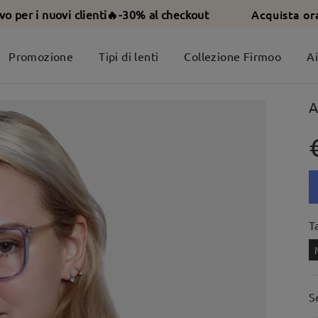
Acquista or
ivo per i nuovi clienti🔥-30% al checkout
Promozione
Tipi di lenti
Collezione Firmoo
A
A
T
S