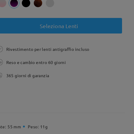
Seleziona Lenti
Rivestimento per lenti antigraffio incluso
Reso e cambio entro 60 giorni
365 giorni di garanzia
te:
55 mm
Peso:
11g