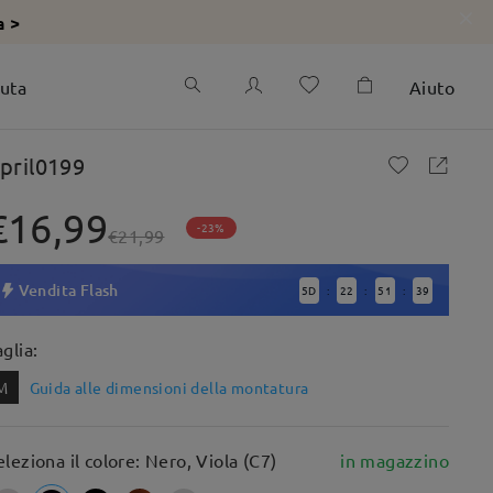
a >
iuta
Aiuto
pril0199
€16,99
-23%
€21,99
Vendita Flash
5
D
22
51
37
:
:
:
aglia:
M
Guida alle dimensioni della montatura
eleziona il colore: Nero, Viola (C7)
in magazzino