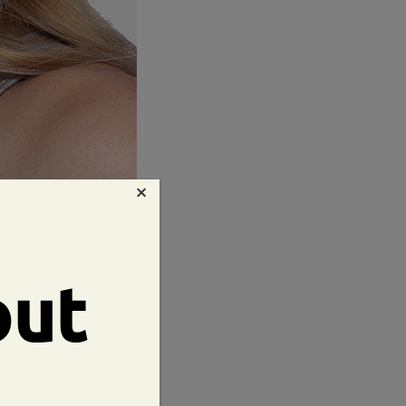
×
out