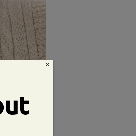
×
out