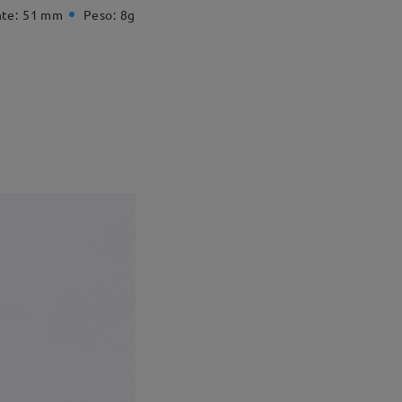
te:
51 mm
Peso:
8g