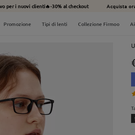
Acquista or
ivo per i nuovi clienti🔥-30% al checkout
Promozione
Tipi di lenti
Collezione Firmoo
A
U
T