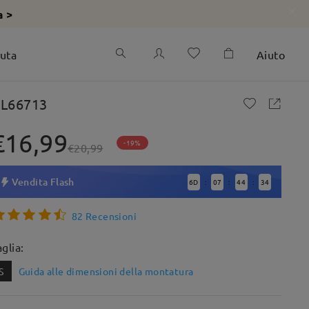
a >
iuta
Aiuto
L66713
€16,99
-19%
€20,99
Vendita Flash
6
D
07
44
32
:
:
:
82 Recensioni
aglia:
S
Guida alle dimensioni della montatura