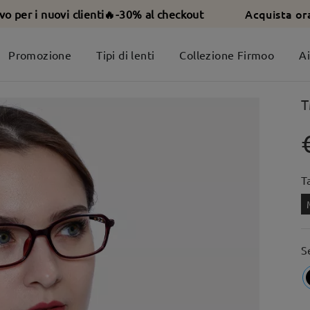
Acquista or
ivo per i nuovi clienti🔥-30% al checkout
Promozione
Tipi di lenti
Collezione Firmoo
A
T
T
S