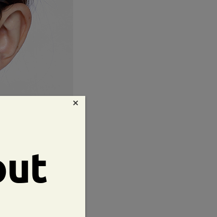
×
out