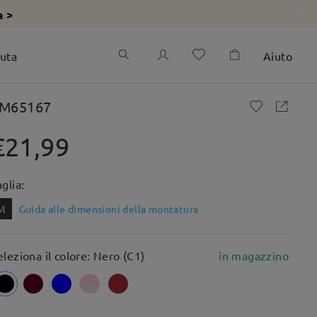
a >
iuta
Aiuto
M65167
€21,99
aglia:
M
Guida alle dimensioni della montatura
eleziona il colore: Nero (C1)
in magazzino