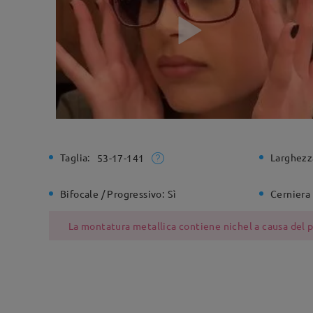
Taglia:
Larghezz
53-17-141
Bifocale / Progressivo:
Sì
Cerniera 
La montatura metallica contiene nichel a causa del pr