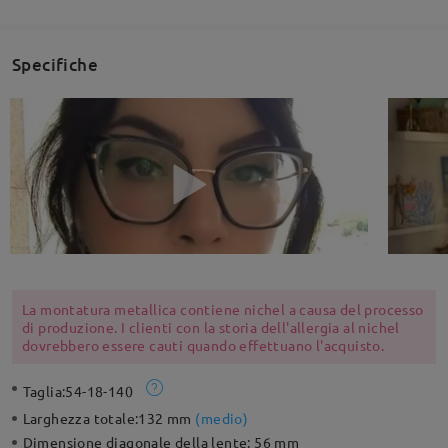
Specifiche
La montatura metallica contiene nichel a causa del processo
di produzione. I clienti con la storia dell'allergia al nichel
dovrebbero essere cauti quando effettuano l'acquisto.
Taglia:
54-18-140
Larghezza totale:
132 mm
(
medio
)
Dimensione diagonale della lente:
56 mm