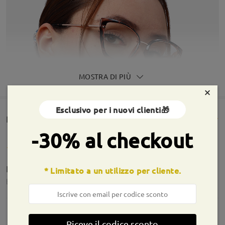
MOSTRA DI PIÙ
×
Esclusivo per i nuovi clienti🎁
Rencesioni dei clienti(167)
-30% al checkout
Favolosi
* Limitato a un utilizzo per cliente.
by
Maria Letizia Piras Piras
on
Aug 3 , 2026
Riceve il codice sconto