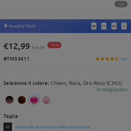
1/8
Vendita Flash
4
D
11
50
2
:
:
:
€12,99
-41%
€21,99
#TM33611
167
Seleziona il colore
:
Chiaro, Rosa, Oro Rosa (C362)
in magazzino
Taglia
M
Guida alle dimensioni della montatura