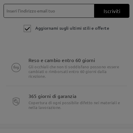
clip-on magnetici. Solo i clip-on flip-up.
Iscriviti
Aggiornami sugli ultimi stili e offerte
Reso e cambio entro 60 giorni
Gli occhiali che non ti soddisfano possono essere
cambiati o rimborsati entro 60 giorni dalla
ricezione.
365 giorni di garanzia
Copertura di ogni possibile difetto nei materiali e
nella lavorazione.