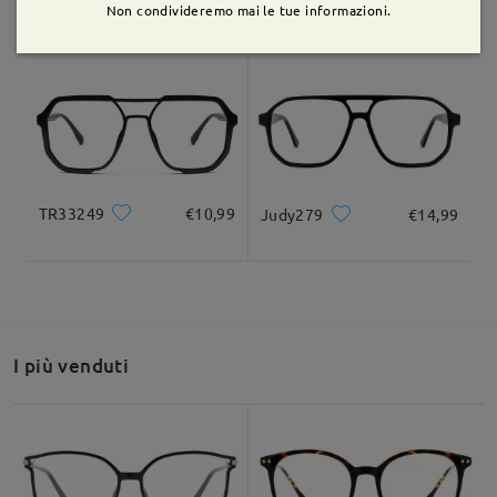
M10487
€18,99
AC62703
€14,99
Non condivideremo mai le tue informazioni.
TR33249
€10,99
Judy279
€14,99
Se hai ancora dubbi, non esitare a contattarci tramite LiveChat
I più venduti
(24 ore su 24, 7 giorni su 7) o via email all'indirizzo
service@firmoo.it.
su Dec 13 , 2025