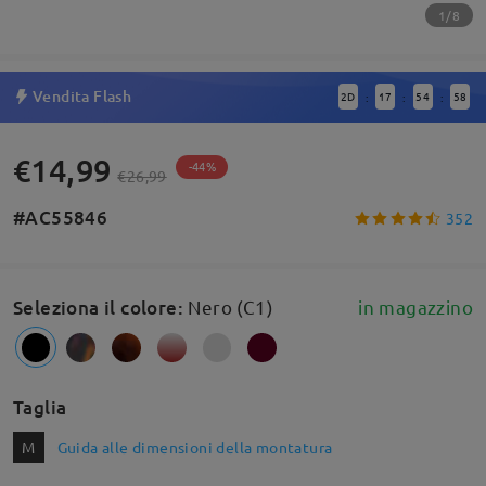
1/8
Vendita Flash
2
D
17
54
57
:
:
:
€14,99
-44%
€26,99
#AC55846
352
Seleziona il colore
:
Nero (C1)
in magazzino
Taglia
M
Guida alle dimensioni della montatura