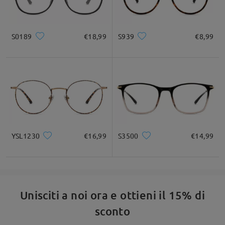
Domanda
:
Esistono clip da sole magnetiche per questo modello che
S0189
€18,99
S939
€8,99
ho comprato?
YSL1230
€16,99
S3500
€14,99
da CHRISTIAN su Nov 4 , 2025
Firmoo's
reply
Ciao, CHRISTIAN
Unisciti a noi ora e ottieni il 15% di
Grazie per la tua richiesta!
sconto
Come indicato qui, questa montatura non ha l'opzione per i