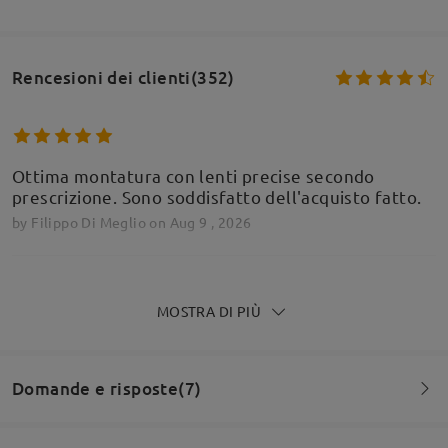
Rencesioni dei clienti(352)
Ottima montatura con lenti precise secondo
prescrizione. Sono soddisfatto dell'acquisto fatto.
by
Filippo Di Meglio
on
Aug 9 , 2026
MOSTRA DI PIÙ
Ottima montatura con lenti precise secondo
prescrizione. Sono soddisfatto dell'acquisto fatto.
by
Filippo Di Meglio
on
Aug 9 , 2026
Domande e risposte(7)