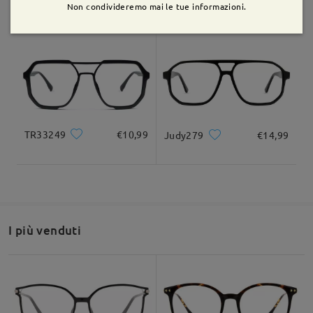
M10487
€18,99
AC62703
€14,99
Non condivideremo mai le tue informazioni.
TR33249
€10,99
Judy279
€14,99
Se hai ancora dubbi, non esitare a contattarci tramite LiveChat
I più venduti
(24 ore su 24, 7 giorni su 7) o via email all'indirizzo
service@firmoo.it.
su Dec 13 , 2025