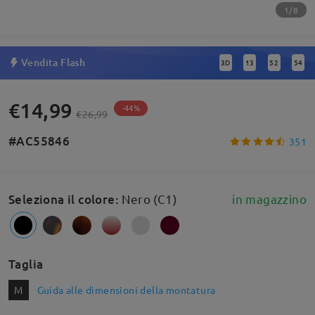
1/8
Vendita Flash
3
D
13
52
53
:
:
:
€14,99
-44%
€26,99
#AC55846
351
Seleziona il colore
:
Nero (C1)
in magazzino
Taglia
M
Guida alle dimensioni della montatura