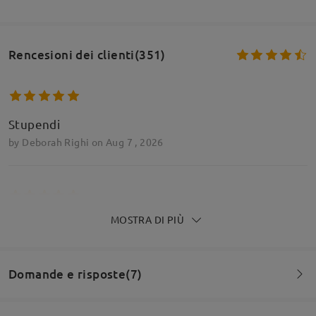
Rencesioni dei clienti(351)
Stupendi
by
Deborah Righi
on
Aug 7 , 2026
MOSTRA DI PIÙ
perfetti
by
fabio
on
Aug 4 , 2026
Domande e risposte(7)
Leggi tutte le