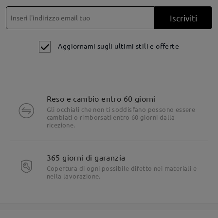
clip-on magnetici. Solo i clip-on flip-up.
Iscriviti
Aggiornami sugli ultimi stili e offerte
Reso e cambio entro 60 giorni
Gli occhiali che non ti soddisfano possono essere
cambiati o rimborsati entro 60 giorni dalla
ricezione.
365 giorni di garanzia
Copertura di ogni possibile difetto nei materiali e
nella lavorazione.