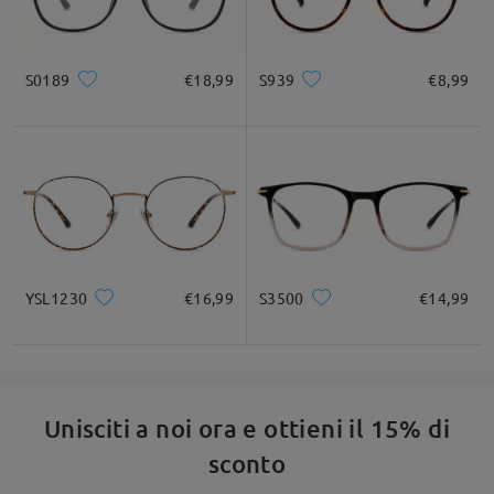
Domanda
:
Esistono clip da sole magnetiche per questo modello che
S0189
€18,99
S939
€8,99
ho comprato?
YSL1230
€16,99
S3500
€14,99
da CHRISTIAN su Nov 4 , 2025
Firmoo's
reply
Ciao, CHRISTIAN
Unisciti a noi ora e ottieni il 15% di
Grazie per la tua richiesta!
sconto
Come indicato qui, questa montatura non ha l'opzione per i