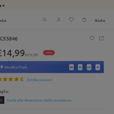
a >
iuta
Aiuto
C55846
€14,99
-44%
€26,99
Vendita Flash
4
D
22
23
7
:
:
:
350 Recensioni
aglia:
M
Guida alle dimensioni della montatura