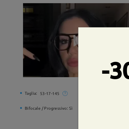
-3
Taglia:
Larghezz
53-17-145
Bifocale / Progressivo:
Sì
Cerniera 