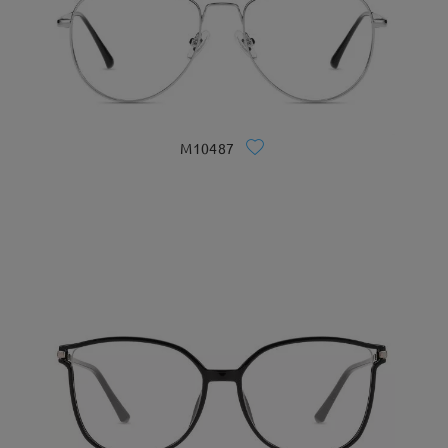
M10487