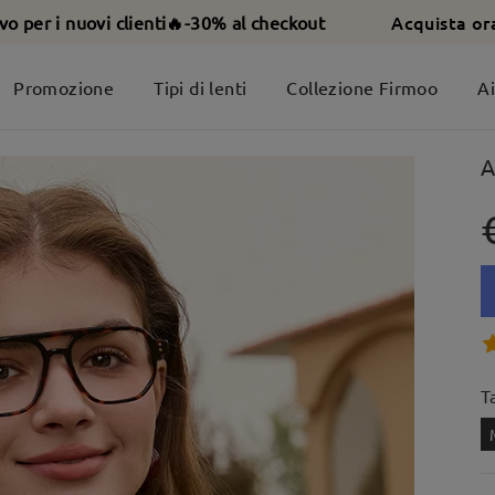
Acquista or
ivo per i nuovi clienti🔥-30% al checkout
Promozione
Tipi di lenti
Collezione Firmoo
A
A
T