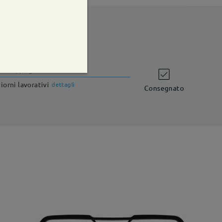
shipping time
iorni lavorativi
dettagli
Consegnato