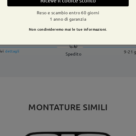
Riceve il codice sconto
Reso e scambio entro 60 giorni
1 anno di garanzia
CONSEGNA
Non condivideremo mai le tue informazioni.
dizione
ivi
dettagli
9-21 g
Spedito
MONTATURE SIMILI