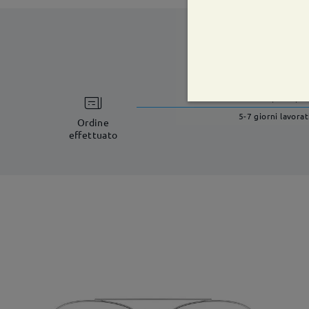
tempi di spe
5-7 giorni lavorat
Ordine
effettuato