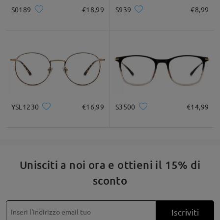
* Solo a titolo di riferimento
S0189
€18,99
S939
€8,99
Descrizione del prodotto
YSL1230
€16,99
S3500
€14,99
Unisciti a noi ora e ottieni il 15% di
sconto
Iscriviti