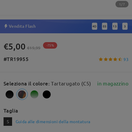
1/7
Vendita Flash
4
D
03
13
2
:
:
:
€5,00
-75%
€19,99
#TR19955
93
Seleziona il colore
:
Tartarugato (C5)
in magazzino
Taglia
S
Guida alle dimensioni della montatura