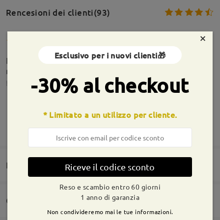
Rencesioni dei clienti(93)
×
Esclusivo per i nuovi clienti🎁
Le lenti sembrano di ottima qualità, la montatura
risulta leggermente troppo larga per il mio viso
-30% al checkout
by
edo
on
May 18 , 2026
* Limitato a un utilizzo per cliente.
Informazioni sulla montatura
MOSTRA DI PIÙ
Ottime montatura e di ottima manifattura
consigliatissima!!
by
Eddy
on
May 20 , 2024
Domande e risposte(1)
Riceve il codice sconto
Reso e scambio entro 60 giorni
1 anno di garanzia
Consegna
Non condivideremo mai le tue informazioni.
Domanda
: