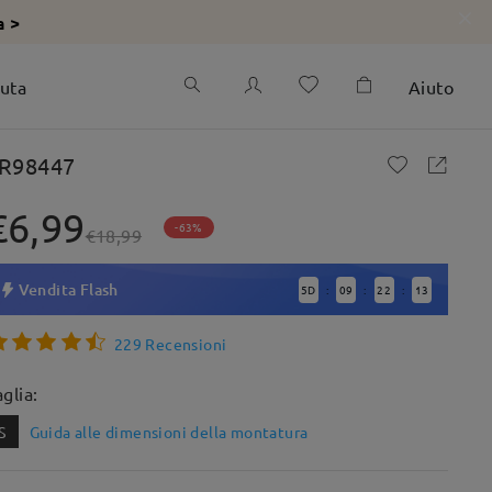
a >
iuta
Aiuto
R98447
€6,99
-63%
€18,99
Vendita Flash
5
D
09
22
12
:
:
:
229 Recensioni
aglia:
S
Guida alle dimensioni della montatura