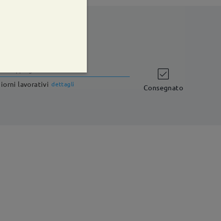
shipping time
iorni lavorativi
dettagli
Consegnato