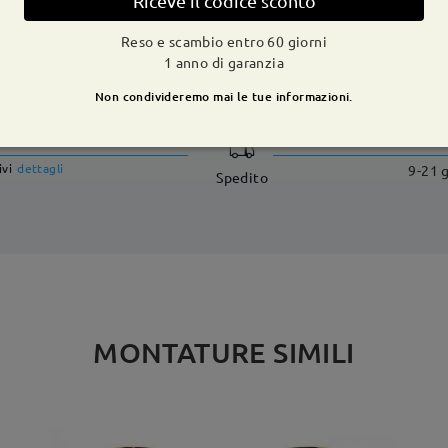
Riceve il codice sconto
Reso e scambio entro 60 giorni
1 anno di garanzia
CONSEGNA
Non condivideremo mai le tue informazioni.
dizione
ivi
dettagli
9-21 g
Spedito
MONTATURE SIMILI