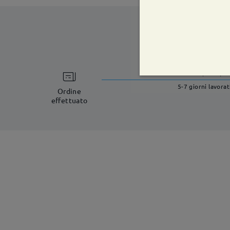
tempi di spe
5-7 giorni lavorat
Ordine
effettuato