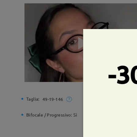
-3
Taglia:
Larghezz
49-19-146
Bifocale / Progressivo:
Sì
Cerniera 