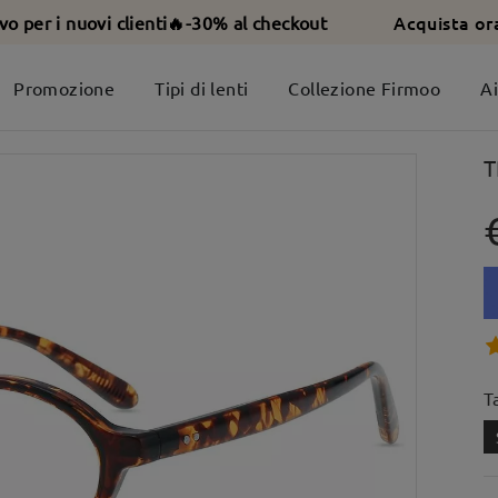
Acquista or
ivo per i nuovi clienti🔥-30% al checkout
Promozione
Tipi di lenti
Collezione Firmoo
A
T
T