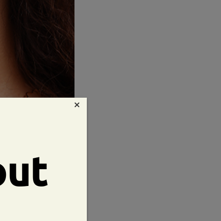
×
out