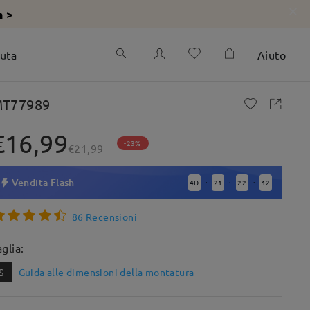
a >
iuta
Aiuto
T77989
€16,99
-23%
€21,99
Vendita Flash
4
D
21
22
10
:
:
:
86 Recensioni
aglia:
S
Guida alle dimensioni della montatura