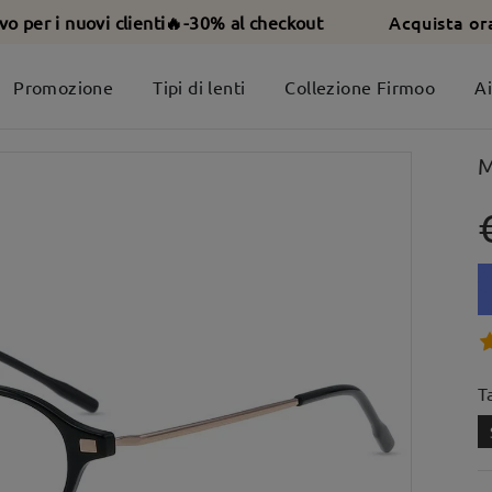
Acquista or
ivo per i nuovi clienti🔥-30% al checkout
Promozione
Tipi di lenti
Collezione Firmoo
A
M
T