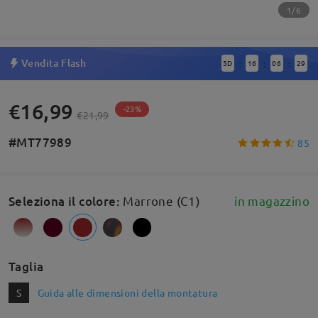
1/6
Vendita Flash
5
D
16
06
29
:
:
:
€16,99
-23%
€21,99
#MT77989
85
Seleziona il colore
:
Marrone (C1)
in magazzino
Taglia
S
Guida alle dimensioni della montatura