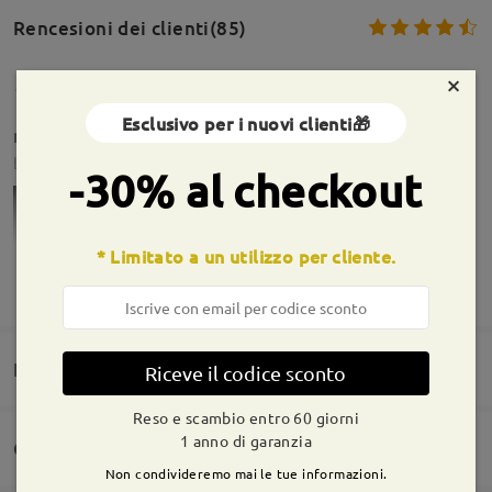
Rencesioni dei clienti(85)
×
Esclusivo per i nuovi clienti🎁
mancano i naselli.
by
cusini
on
Jul 27 , 2026
-30% al checkout
* Limitato a un utilizzo per cliente.
MOSTRA DI PIÙ
Informazioni sulla montatura
Domande e risposte(3)
Riceve il codice sconto
Reso e scambio entro 60 giorni
1 anno di garanzia
Consegna
Non condivideremo mai le tue informazioni.
Domanda
:
Firmoo's
reply
Jul 28 , 2026