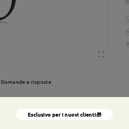
Domande e risposte
a totale:
123 mm
(
Piccolo
)
Dimensione diagonale della len
Esclusivo per i nuovi clienti🎁
a molla:
No
Materiale:
Tr