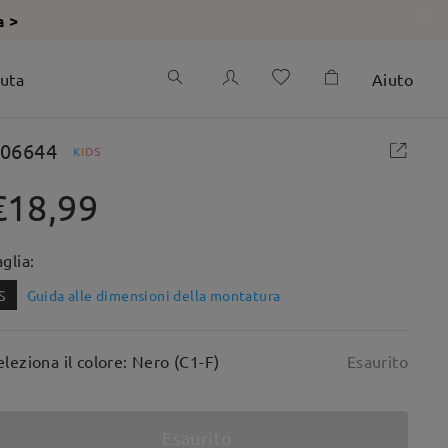
a >
iuta
Aiuto
06644
K
I
D
S
€18,99
aglia:
S
Guida alle dimensioni della montatura
eleziona il colore: Nero (C1-F)
Esaurito
Esaurito