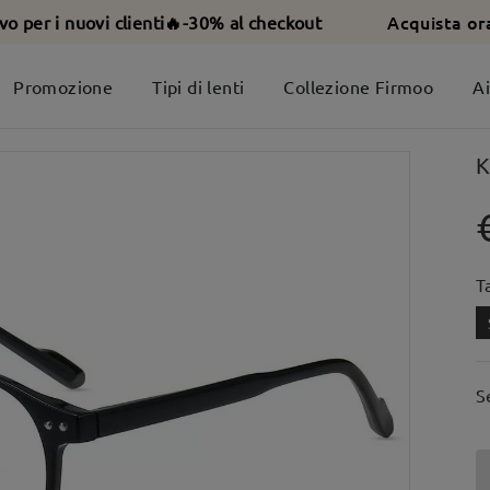
Acquista or
ivo per i nuovi clienti🔥-30% al checkout
Promozione
Tipi di lenti
Collezione Firmoo
A
K
T
S