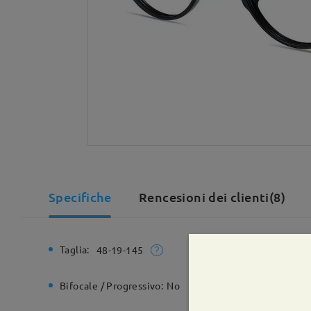
Specifiche
Rencesioni dei clienti(8)
Taglia:
Larghezz
48-19-145
Bifocale / Progressivo:
No
Cerniera 