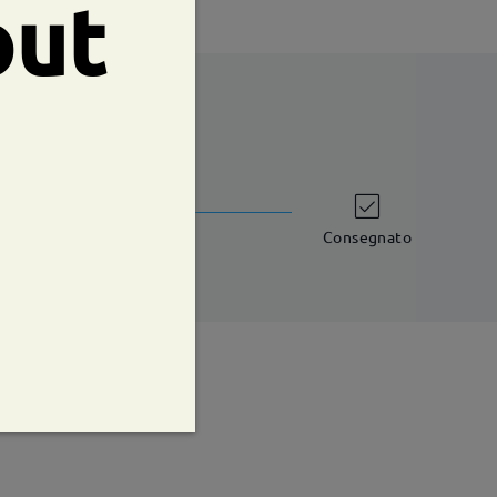
out
shipping time
iorni lavorativi
dettagli
Consegnato