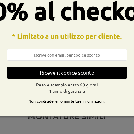
0% al check
CONSEGNA
* Limitato a un utilizzo per cliente.
dizione
ivi
dettagli
9-21 g
Spedito
Riceve il codice sconto
Reso e scambio entro 60 giorni
1 anno di garanzia
Non condivideremo mai le tue informazioni.
MONTATURE SIMILI