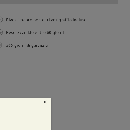
Rivestimento per lenti antigraffio incluso
Reso e cambio entro 60 giorni
365 giorni di garanzia
×
te:
48 mm
Peso:
10g