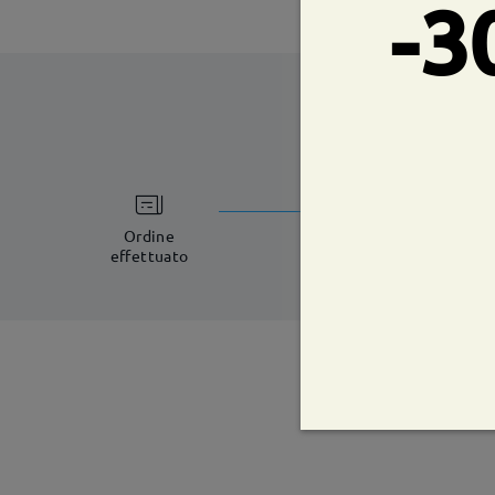
-3
tempi di spe
5-7 giorni lavorat
Ordine
effettuato