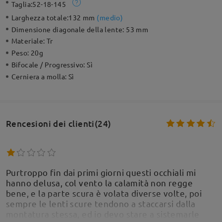
Taglia:
52-18-145
Larghezza totale:
132 mm
(
medio
)
Dimensione diagonale della lente:
53 mm
Materiale:
Tr
Peso:
20g
Bifocale / Progressivo:
Sì
Cerniera a molla:
Sì
Rencesioni dei clienti(24)
Purtroppo fin dai primi giorni questi occhiali mi
hanno delusa, col vento la calamità non regge
bene, e la parte scura è volata diverse volte, poi
sempre le lenti scure tendono a staccarsi dalla
montatura stessa, ed io devo stare a sistemarle