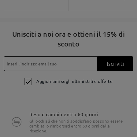
domande e le risposte
Fai una domanda
Unisciti a noi ora e ottieni il 15% di
sconto
Iscriviti
Aggiornami sugli ultimi stili e offerte
Reso e cambio entro 60 giorni
Gli occhiali che non ti soddisfano possono essere
cambiati o rimborsati entro 60 giorni dalla
ricezione.