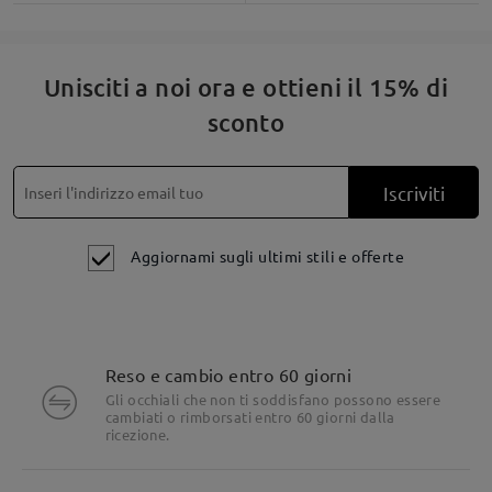
Unisciti a noi ora e ottieni il 15% di
sconto
Iscriviti
Aggiornami sugli ultimi stili e offerte
Reso e cambio entro 60 giorni
Dettagli del prodotto
Gli occhiali che non ti soddisfano possono essere
cambiati o rimborsati entro 60 giorni dalla
ricezione.