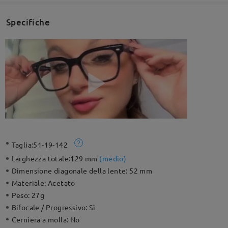
Specifiche
Taglia:
51-19-142
Larghezza totale:
129 mm
(
medio
)
Dimensione diagonale della lente:
52 mm
Materiale:
Acetato
Peso:
27g
Bifocale / Progressivo:
Sì
Cerniera a molla:
No