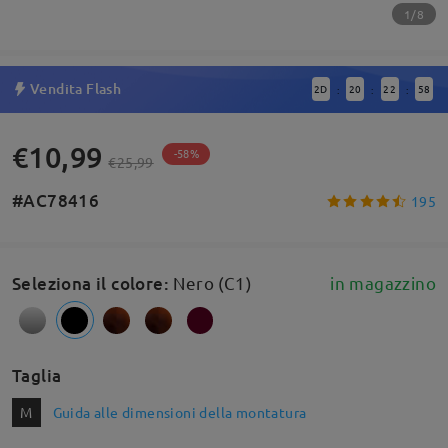
1/8
Vendita Flash
2
D
20
22
58
:
:
:
€10,99
-58%
€25,99
#AC78416
195
Seleziona il colore
:
Nero (C1)
in magazzino
Taglia
M
Guida alle dimensioni della montatura