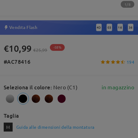
1/8
Vendita Flash
4
D
03
16
36
:
:
:
€10,99
-58%
€25,99
#AC78416
194
Seleziona il colore
:
Nero (C1)
in magazzino
Taglia
M
Guida alle dimensioni della montatura