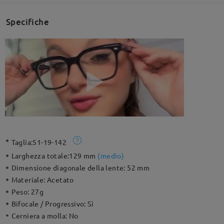
Specifiche
Taglia:
51-19-142
Larghezza totale:
129 mm
(
medio
)
Dimensione diagonale della lente:
52 mm
Materiale:
Acetato
Peso:
27g
Bifocale / Progressivo:
Sì
Cerniera a molla:
No