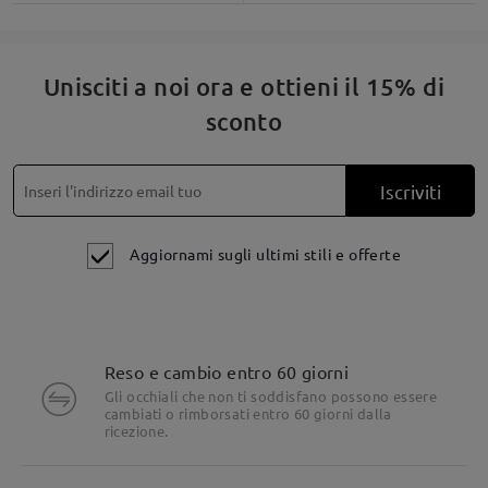
Unisciti a noi ora e ottieni il 15% di
sconto
Iscriviti
Aggiornami sugli ultimi stili e offerte
Reso e cambio entro 60 giorni
Dettagli del prodotto
Gli occhiali che non ti soddisfano possono essere
cambiati o rimborsati entro 60 giorni dalla
ricezione.