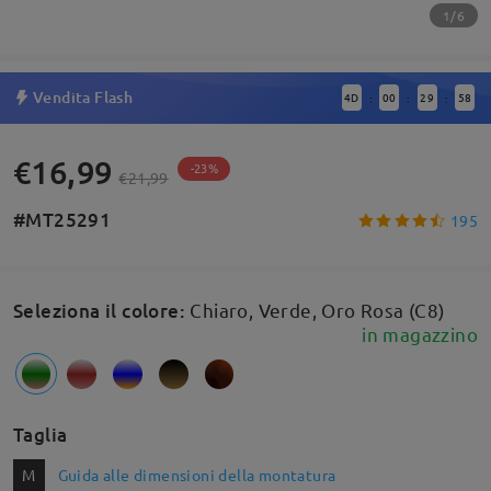
1/6
Vendita Flash
4
D
00
29
57
:
:
:
€16,99
-23%
€21,99
#MT25291
195
Seleziona il colore
:
Chiaro, Verde, Oro Rosa (C8)
in magazzino
Taglia
M
Guida alle dimensioni della montatura