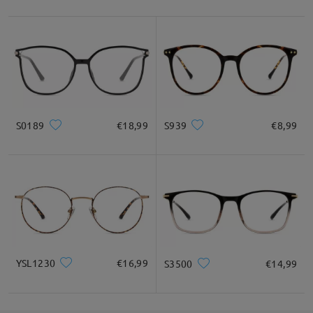
Per aiutarti ulteriormente, non esitare a contattarci tramite
LiveChat (24/7) o inviaci un'e-mail a service@firmoo.it
Grazie!
su Sep 19 , 2024
S0189
€18,99
S939
€8,99
Fai una domanda
YSL1230
€16,99
S3500
€14,99