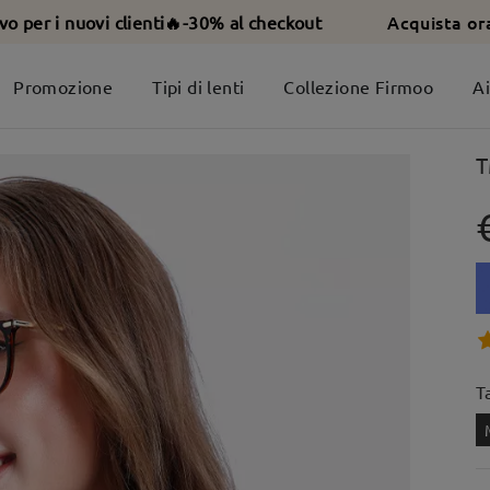
Acquista or
ivo per i nuovi clienti🔥-30% al checkout
Promozione
Tipi di lenti
Collezione Firmoo
A
T
T