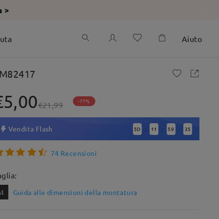
a >
iuta
Aiuto
M82417
€5,00
-77%
€21,99
Vendita Flash
5
D
11
59
34
:
:
:
74 Recensioni
aglia:
M
Guida alle dimensioni della montatura