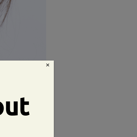
×
out