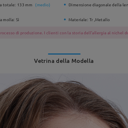
a totale:
133 mm
(
medio
)
Dimensione diagonale della len
a molla:
Sì
Materiale:
Tr ,Metallo
ocesso di produzione. I clienti con la storia dell'allergia al nichel
Vetrina della Modella