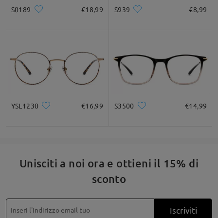
S0189
€18,99
S939
€8,99
Quadrato
Rotondo
Cuore
Diamante
Ovale
* Solo a titolo di riferimento
Descrizione del prodotto
YSL1230
€16,99
S3500
€14,99
Unisciti a noi ora e ottieni il 15% di
sconto
Iscriviti