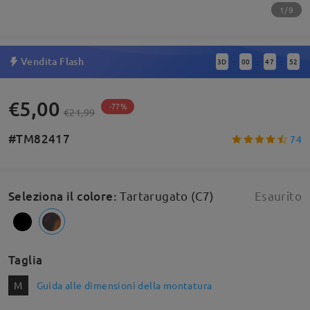
1/9
Vendita Flash
3
D
00
47
52
:
:
:
€5,00
-77%
€21,99
#TM82417
74
Seleziona il colore
:
Tartarugato (C7)
Esaurito
Taglia
M
Guida alle dimensioni della montatura