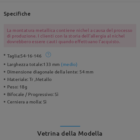
Specifiche
La montatura metallica contiene nichel a causa del processo
di produzione. I clienti con la storia dell'allergia al nichel
dovrebbero essere cauti quando effettuano l'acquisto.
Taglia:
54-16-146
Larghezza totale:
133 mm
(
medio
)
Dimensione diagonale della lente:
54 mm
Materiale:
Tr ,Metallo
Peso:
18g
Bifocale / Progressivo:
Sì
Cerniera a molla:
Sì
Vetrina della Modella