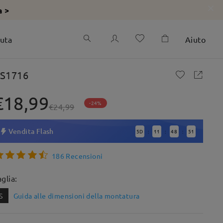
a >
iuta
Aiuto
S1716
€18,99
-24%
€24,99
Vendita Flash
5
D
11
48
50
:
:
:
186 Recensioni
aglia:
S
Guida alle dimensioni della montatura