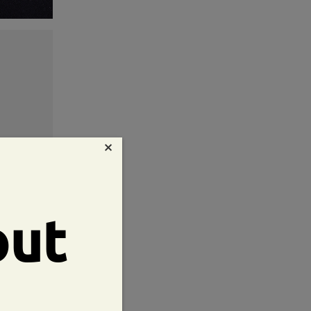
×
out