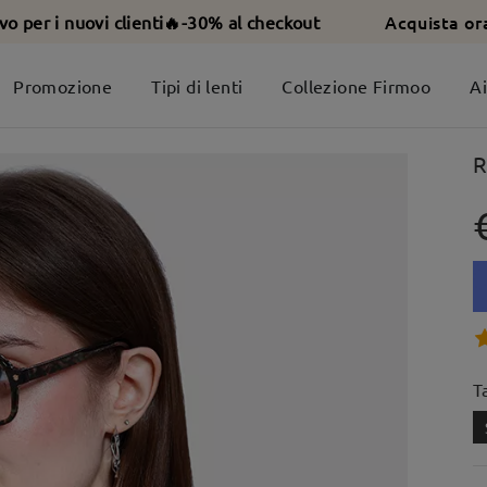
Acquista or
ivo per i nuovi clienti🔥-30% al checkout
Promozione
Tipi di lenti
Collezione Firmoo
A
R
T