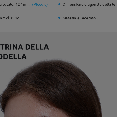
a totale:
127 mm
(
Piccolo
)
Dimensione diagonale della len
a molla:
No
Materiale:
Acetato