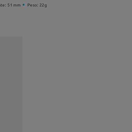
te:
51 mm
Peso:
22g