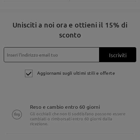
domande e le risposte
Fai una domanda
Unisciti a noi ora e ottieni il 15% di
sconto
Iscriviti
Aggiornami sugli ultimi stili e offerte
Reso e cambio entro 60 giorni
Gli occhiali che non ti soddisfano possono essere
cambiati o rimborsati entro 60 giorni dalla
ricezione.