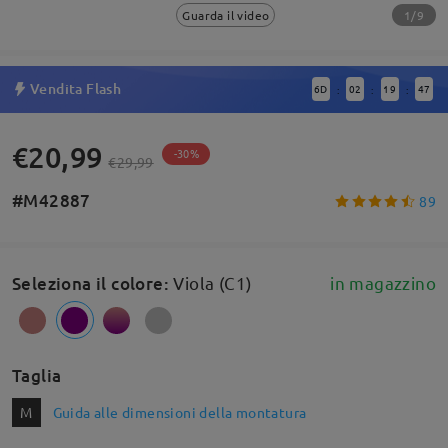
1/9
Guarda il video
Vendita Flash
6
D
02
19
47
:
:
:
€20,99
-30%
€29,99
#M42887
89
Seleziona il colore
:
Viola (C1)
in magazzino
Taglia
M
Guida alle dimensioni della montatura