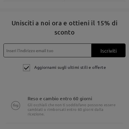
domande e le risposte
Fai una domanda
Unisciti a noi ora e ottieni il 15% di
sconto
Iscriviti
Aggiornami sugli ultimi stili e offerte
Reso e cambio entro 60 giorni
Gli occhiali che non ti soddisfano possono essere
cambiati o rimborsati entro 60 giorni dalla
ricezione.