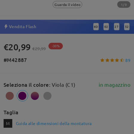
1/9
Guarda il video
Vendita Flash
6
D
02
27
52
:
:
:
€20,99
-30%
€29,99
#M42887
89
Seleziona il colore
:
Viola (C1)
in magazzino
Taglia
M
Guida alle dimensioni della montatura