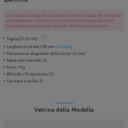
La montatura metallica contiene nichel a causa del processo
di produzione. I clienti con la storia dell'allergia al nichel
dovrebbero essere cauti quando effettuano l'acquisto.
Taglia:
53-20-143
Larghezza totale:
138 mm
(
Grande
)
Dimensione diagonale della lente:
55 mm
Materiale:
Metallo ,Tr
Peso:
17g
Bifocale / Progressivo:
Sì
Cerniera a molla:
Sì
Vetrina della Modella