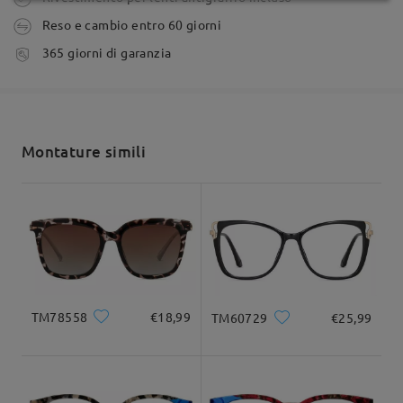
Reso e cambio entro 60 giorni
tempi di spedizione
365 giorni di garanzia
5-7 giorni lavorativi
dettagli
Spedito
Montature simili
shipping time
9-21 giorni lavorativi
dettagli
Forma di viso:
Lunghezza di viso:
Larghezza di viso:
Quadrato e rotondo
20cm/7.8pollici
22cm/8.6pollici
Consegnato
Dimensione del prodotto
TM78558
€18,99
TM60729
€25,99