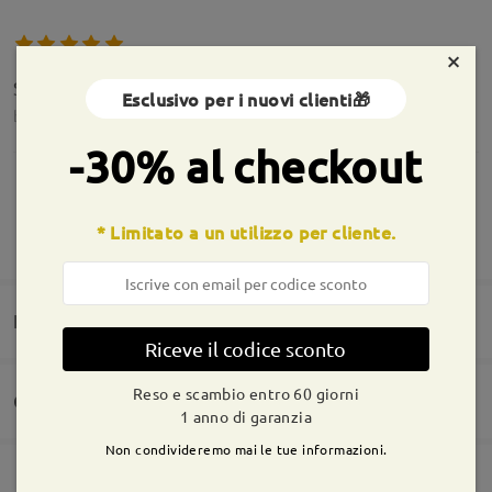
×
Simplemente genial!!
Esclusivo per i nuovi clienti🎁
by
Mario Eduardo Rivas Velez
on
Jul 28 , 2026
-30% al checkout
* Limitato a un utilizzo per cliente.
MOSTRA DI PIÙ
Ok
by
Vincenzo Farina
on
Apr 16 , 2025
Informazioni sulla montatura
Domande e risposte
Riceve il codice sconto
Leggi tutte le
Reso e scambio entro 60 giorni
recensioni
Consegna
Siete invitati a lasciare qualsiasi commento sulla montatura.
Scrivi una recensione
1 anno di garanzia
Non condivideremo mai le tue informazioni.
Fai una domanda
Ordine effettuato
Rivestimento per lenti antigraffio incluso