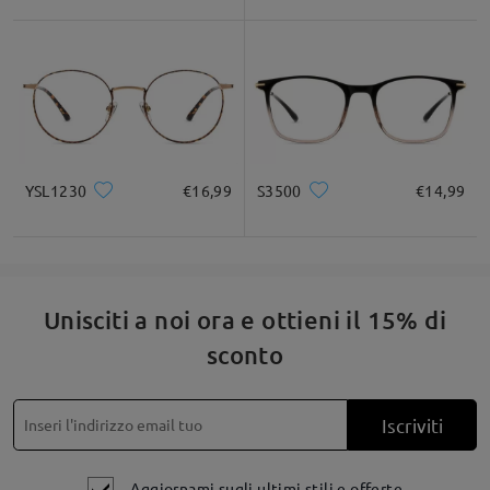
* Solo a titolo di riferimento
Descrizione del prodotto
YSL1230
€16,99
S3500
€14,99
Unisciti a noi ora e ottieni il 15% di
sconto
Iscriviti
Aggiornami sugli ultimi stili e offerte