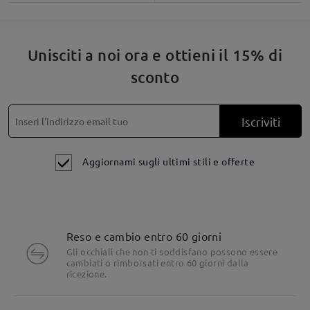
Dettagli delle linee sulle aste per un finish elegante e
raffinato
Unisciti a noi ora e ottieni il 15% di
sconto
Iscriviti
Aggiornami sugli ultimi stili e offerte
Reso e cambio entro 60 giorni
Gli occhiali che non ti soddisfano possono essere
cambiati o rimborsati entro 60 giorni dalla
ricezione.