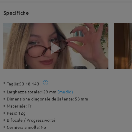
Specifiche
Taglia:
53-18-143
Larghezza totale:
129 mm
(
medio
)
Dimensione diagonale della lente:
53 mm
Materiale:
Tr
Peso:
12g
Bifocale / Progressivo:
Sì
Cerniera a molla:
No