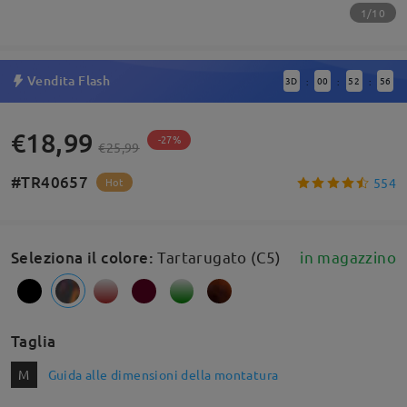
1/10
Vendita Flash
3
D
00
52
56
:
:
:
€18,99
-27%
€25,99
#TR40657
554
Hot
Seleziona il colore
:
Tartarugato (C5)
in magazzino
Taglia
M
Guida alle dimensioni della montatura