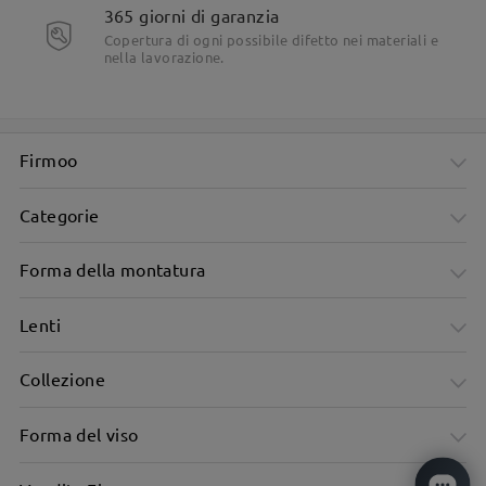
365 giorni di garanzia
Copertura di ogni possibile difetto nei materiali e
Motivo tartarugato per un tocco classico e intramontabile
nella lavorazione.
Firmoo
Categorie
Forma della montatura
Lenti
Collezione
Forma del viso