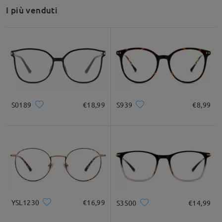
Grazie per la tua richiesta!
I più venduti
Questa montatura è adatta a visi quadrati, rotondi, a cuore e a
Montatura piatta rotonda piccola per un look retrò e chic
diamante.
Se hai bisogno di ulteriore assistenza, non esitare a contattarci
tramite LiveChat (24 ore su 24, 7 giorni su 7) o via email
all'indirizzo
service@firmoo.it
.
su Jul 16 , 2026
S0189
€18,99
S939
€8,99
Leggi tutte le
domande e le risposte
Fai una domanda
YSL1230
€16,99
S3500
€14,99