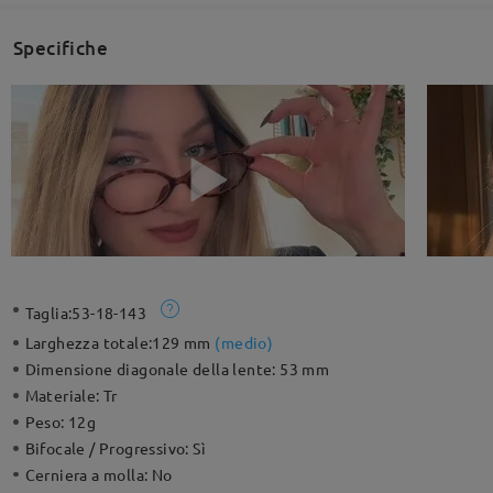
Specifiche
Taglia:
53-18-143
Larghezza totale:
129 mm
(
medio
)
Dimensione diagonale della lente:
53 mm
Materiale:
Tr
Peso:
12g
Bifocale / Progressivo:
Sì
Cerniera a molla:
No