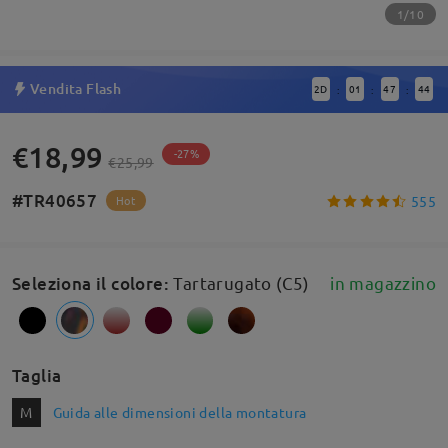
1/10
Vendita Flash
2
D
01
47
44
:
:
:
€18,99
-27%
€25,99
#TR40657
555
Hot
Seleziona il colore
:
Tartarugato (C5)
in magazzino
Taglia
M
Guida alle dimensioni della montatura