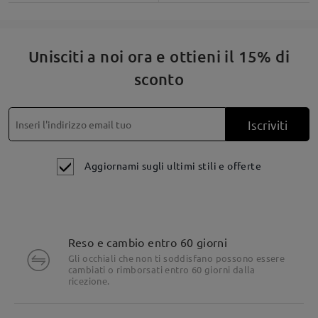
Dettagli delle linee sulle aste per un finish elegante e
raffinato
Unisciti a noi ora e ottieni il 15% di
sconto
Iscriviti
Aggiornami sugli ultimi stili e offerte
Reso e cambio entro 60 giorni
Gli occhiali che non ti soddisfano possono essere
cambiati o rimborsati entro 60 giorni dalla
ricezione.