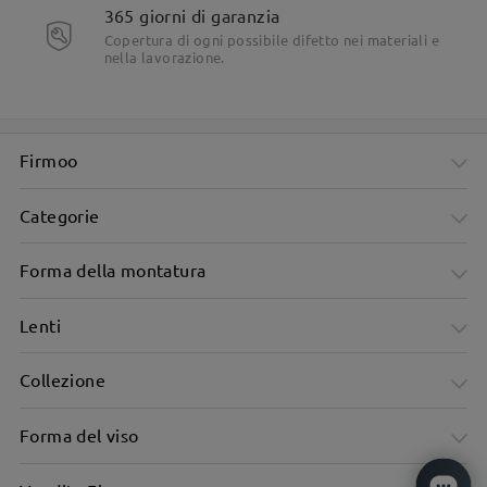
365 giorni di garanzia
Copertura di ogni possibile difetto nei materiali e
Motivo tartarugato per un tocco classico e intramontabile
nella lavorazione.
Firmoo
Categorie
Forma della montatura
Lenti
Collezione
Forma del viso