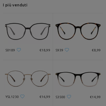
Grazie per la tua richiesta!
I più venduti
Questa montatura è adatta a visi quadrati, rotondi, a cuore e a
Montatura piatta rotonda piccola per un look retrò e chic
diamante.
Se hai bisogno di ulteriore assistenza, non esitare a contattarci
tramite LiveChat (24 ore su 24, 7 giorni su 7) o via email
all'indirizzo
service@firmoo.it
.
su Jul 16 , 2026
S0189
€18,99
S939
€8,99
Leggi tutte le
domande e le risposte
Fai una domanda
YSL1230
€16,99
S3500
€14,99