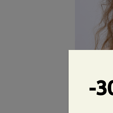
Forma di vi
ovale
-3