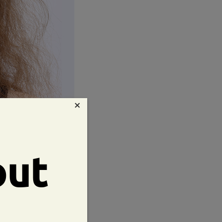
×
hezza di viso:
cm/5.71pollici
out