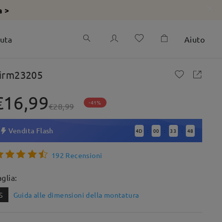
a >
iuta
Aiuto
irm23205
€16,99
-41%
€28,99
Vendita Flash
4
D
00
33
47
:
:
:
192 Recensioni
aglia:
S
Guida alle dimensioni della montatura