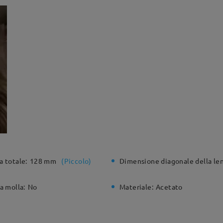
a totale:
128 mm
(
Piccolo
)
Dimensione diagonale della len
a molla:
No
Materiale:
Acetato