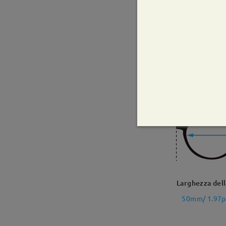
La
128
Larghezza dell
50mm/ 1.97po