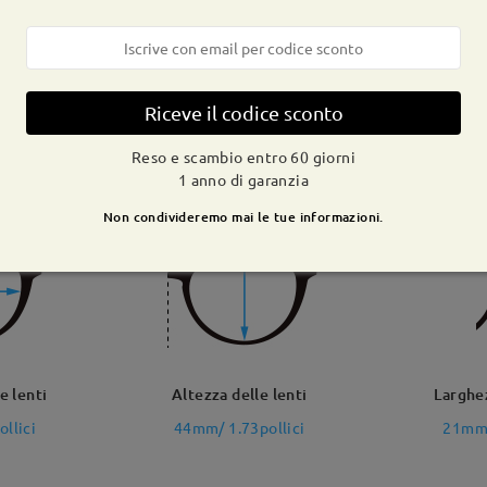
Riceve il codice sconto
rghezza totale
Lunghezza del 
Reso e scambio entro 60 giorni
mm/ 5.04pollici
145mm/ 5.71pol
1 anno di garanzia
Non condivideremo mai le tue informazioni.
e lenti
Altezza delle lenti
Larghe
llici
44mm/ 1.73pollici
21mm/