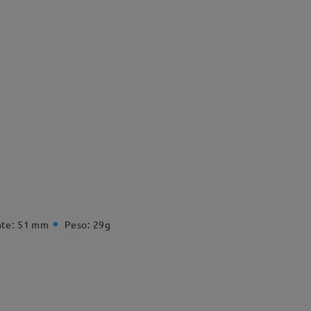
te:
51 mm
Peso:
29g