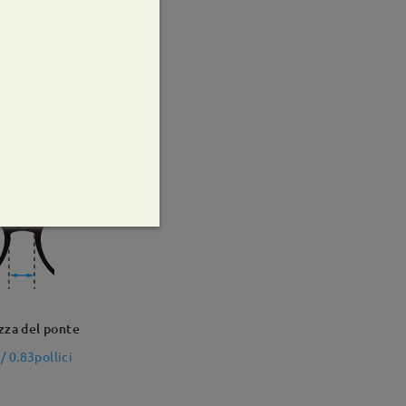
tempio
lici
zza del ponte
 0.83pollici