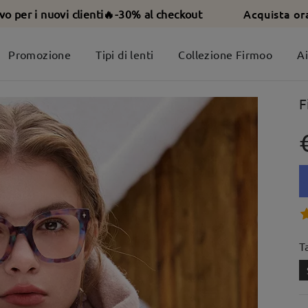
Acquista or
ivo per i nuovi clienti🔥-30% al checkout
Promozione
Tipi di lenti
Collezione Firmoo
A
F
T