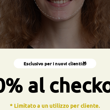
so:
Lunghezza di viso:
Larg
Esclusivo per i nuovi clienti🎁
20.8cm/8.19pollici
14.5
0% al check
Dimensione del prodotto
* Limitato a un utilizzo per cliente.