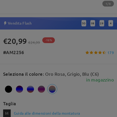
1/8
Vendita Flash
5
D
08
29
4
:
:
:
€20,99
-16%
€24,99
#AM2256
179
Seleziona il colore
:
Oro Rosa, Grigio, Blu (C6)
in magazzino
Taglia
M
Guida alle dimensioni della montatura