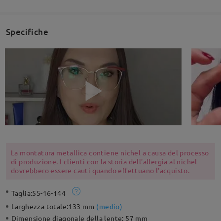
Specifiche
La montatura metallica contiene nichel a causa del processo
di produzione. I clienti con la storia dell'allergia al nichel
dovrebbero essere cauti quando effettuano l'acquisto.
Taglia:
55-16-144
Larghezza totale:
133 mm
(
medio
)
Dimensione diagonale della lente:
57 mm