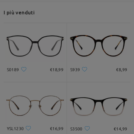
I più venduti
da Marika su Dec 2 , 2025
Firmoo's
reply
Ciao Marika
Grazie per la tua richiesta!
Questa è la montatura più simile che abbiamo in base alla foto
che hai condiviso:
https://www.firmoo.it/eyeglasses-p-
S0189
€18,99
S939
€8,99
10743.html
Design elegante a occhi di gatto per un look audace
Tuttavia, ci dispiace molto comunicarti che questo paio è
esaurito e non è più disponibile.
YSL1230
€16,99
S3500
€14,99