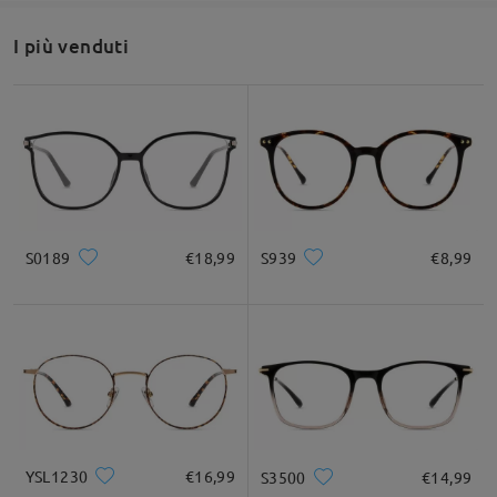
I più venduti
da Marika su Dec 2 , 2025
Firmoo's
reply
Ciao Marika
Grazie per la tua richiesta!
Questa è la montatura più simile che abbiamo in base alla foto
che hai condiviso:
https://www.firmoo.it/eyeglasses-p-
S0189
€18,99
S939
€8,99
10743.html
Design elegante a occhi di gatto per un look audace
Tuttavia, ci dispiace molto comunicarti che questo paio è
esaurito e non è più disponibile.
YSL1230
€16,99
S3500
€14,99