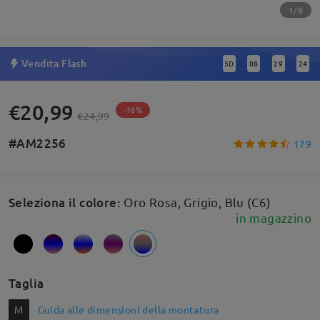
1/8
Vendita Flash
5
D
08
29
24
:
:
:
€20,99
-16%
€24,99
#AM2256
179
Seleziona il colore
:
Oro Rosa, Grigio, Blu (C6)
in magazzino
Taglia
M
Guida alle dimensioni della montatura