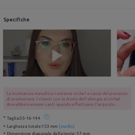
Specifiche
La montatura metallica contiene nichel a causa del processo
di produzione. I clienti con la storia dell'allergia al nichel
dovrebbero essere cauti quando effettuano l'acquisto.
Taglia:
55-16-144
Larghezza totale:
133 mm
(
medio
)
Dimensione diagonale della lente:
57 mm