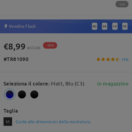
1/6
Vendita Flash
4
D
04
14
42
:
:
:
€8,99
-50%
€17,99
#TR81090
146
Seleziona il colore
:
Matt, Blu (C3)
in magazzino
Taglia
M
Guida alle dimensioni della montatura