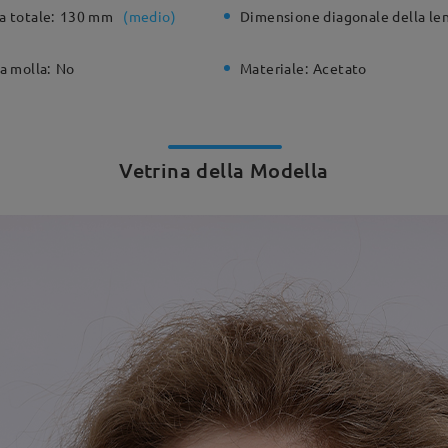
a totale:
130 mm
(
medio
)
Dimensione diagonale della len
a molla:
No
Materiale:
Acetato
Vetrina della Modella