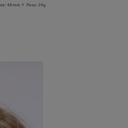
te:
48 mm
Peso:
24g