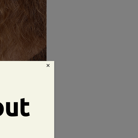
×
out