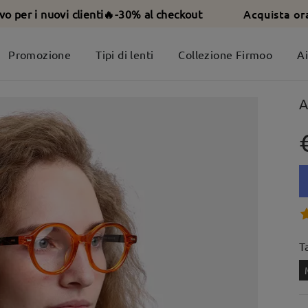
Acquista or
ivo per i nuovi clienti🔥-30% al checkout
Promozione
Tipi di lenti
Collezione Firmoo
A
A
T