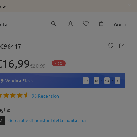
a >
iuta
Aiuto
C96417
€16,99
-19%
€20,99
Vendita Flash
3
D
18
43
1
:
:
:
96 Recensioni
aglia:
M
Guida alle dimensioni della montatura