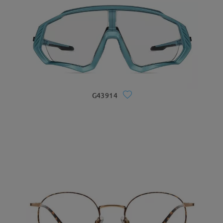
G43914