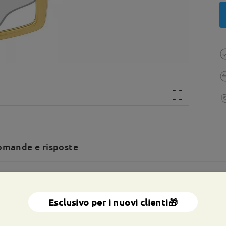
mande e risposte
a totale:
140 mm
(
Grande
)
Dimensione diagonale della len
Esclusivo per i nuovi clienti🎁
a molla:
No
Materiale:
Tr