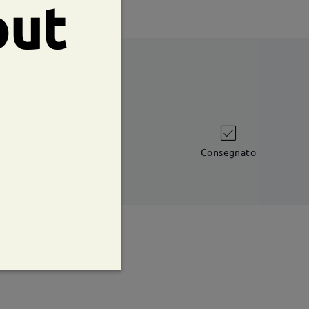
out
shipping time
iorni lavorativi
dettagli
Consegnato