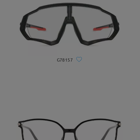
G78157