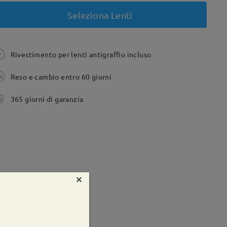
Seleziona Lenti
Rivestimento per lenti antigraffio incluso
Reso e cambio entro 60 giorni
365 giorni di garanzia
×
te:
85 mm
Peso:
35g