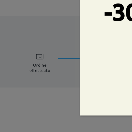
-3
tempi di spe
8-11 giorni lavorat
Ordine
effettuato