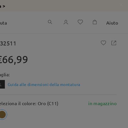
a >
iuta
Aiuto
32511
€66,99
aglia:
L
Guida alle dimensioni della montatura
eleziona il colore: Oro (C11)
in magazzino