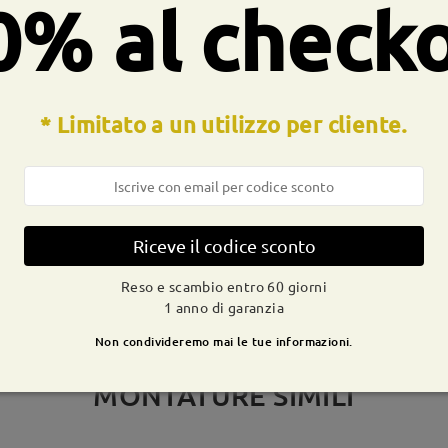
0% al check
CONSEGNA
* Limitato a un utilizzo per cliente.
dizione
ivi
dettagli
9-21 g
Spedito
Riceve il codice sconto
Reso e scambio entro 60 giorni
1 anno di garanzia
Non condivideremo mai le tue informazioni.
MONTATURE SIMILI