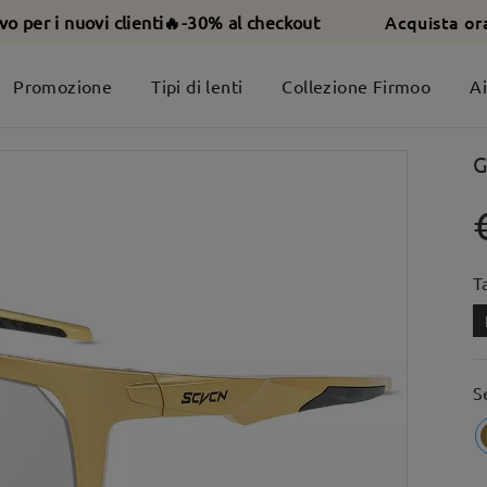
Acquista or
ivo per i nuovi clienti🔥-30% al checkout
Promozione
Tipi di lenti
Collezione Firmoo
A
G
T
S