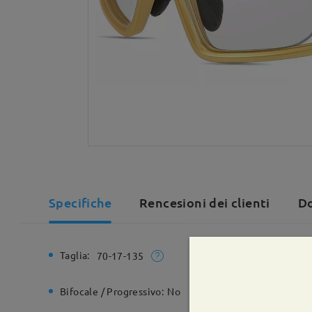
Specifiche
Rencesioni dei clienti
Do
Taglia:
Larghezz
70-17-135
Bifocale / Progressivo:
No
Cerniera 