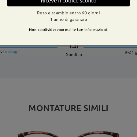
Riceve il codice sconto
Reso e scambio entro 60 giorni
1 anno di garanzia
CONSEGNA
Non condivideremo mai le tue informazioni.
dizione
ivi
dettagli
9-21 g
Spedito
MONTATURE SIMILI