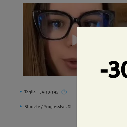
-3
Taglia:
Larghezz
54-18-145
Bifocale / Progressivo:
Sì
Cerniera 