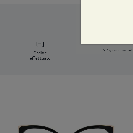
tempi di spe
5-7 giorni lavorat
Ordine
effettuato