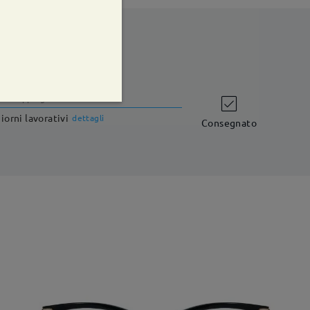
shipping time
iorni lavorativi
dettagli
Consegnato