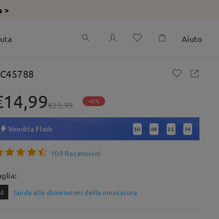
a >
iuta
Aiuto
C45788
€14,99
-42%
€25,99
Vendita Flash
5
D
09
22
53
:
:
:
109 Recensioni
aglia:
M
Guida alle dimensioni della montatura