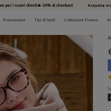
Acquista or
ivo per i nuovi clienti🔥-30% al checkout
Promozione
Tipi di lenti
Collezione Firmoo
A
A
T