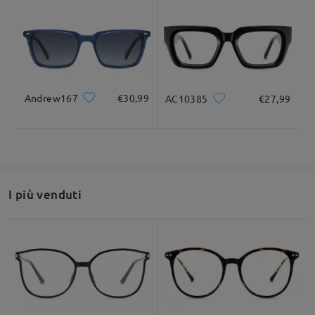
Larghezza totale
Lunghezza del tempio
138mm/5.43pollici
139mm/ 5.47pollici
Domanda
:
posso acquistare solo le lenti per questo modello visto
che mi si sono rovinate e volevo sostituiore solo le lenti
e in casoi positivo come fare?
Andrew167
€30,99
AC10385
€27,99
Larghezza delle
Altezza delle lenti
Larghezza del
da mauro su Jun 14 , 2026
42mm/ 1.65pollici
lenti
ponte
55mm/ 2.17pollici
17mm/ 0.67pollici
Firmoo's
reply
Ciao Mauro,
Grazie per la tua richiesta!
Raccomandazione su forma di viso
I più venduti
Ti informiamo che non offriamo un servizio di sola sostituzione
delle lenti.
Se intendevi richiedere solo le clip-on, non disponiamo di clip-
on di ricambio da vendere, in quanto vengono vendute in un
pacchetto completo.
Quadrato
Rotondo
Cuore
Diamante
Ovale
Confidiamo nella tua comprensione!
Per qualsiasi assistenza, non esitare a contattarci tramite