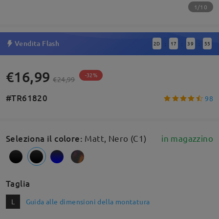
1/10
Vendita Flash
2
D
17
39
55
:
:
:
€16,99
-32%
€24,99
#TR61820
98
Seleziona il colore
:
Matt, Nero (C1)
in magazzino
Taglia
L
Guida alle dimensioni della montatura