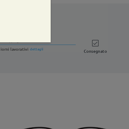
shipping time
iorni lavorativi
dettagli
Consegnato