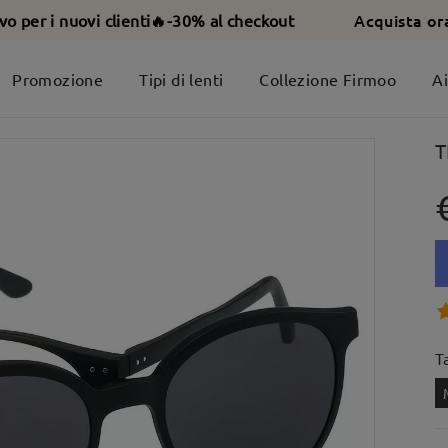
Acquista or
ivo per i nuovi clienti🔥-30% al checkout
Promozione
Tipi di lenti
Collezione Firmoo
A
T
T