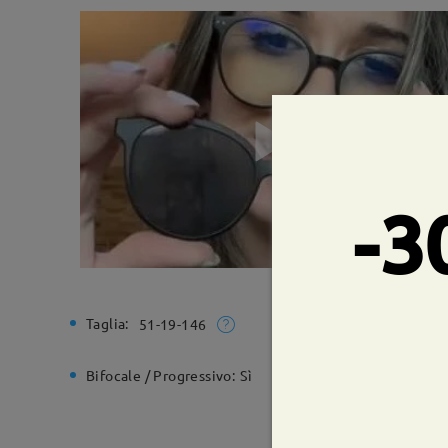
-3
Taglia:
Larghezz
51-19-146
Bifocale / Progressivo:
Sì
Cerniera 