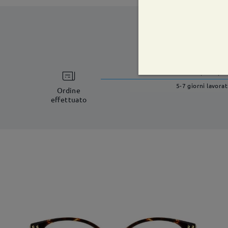
tempi di spe
5-7 giorni lavorat
Ordine
effettuato