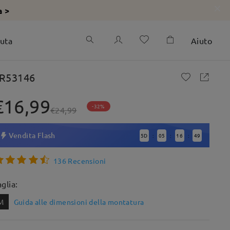
a >
iuta
Aiuto
R53146
€16,99
-32%
€24,99
Vendita Flash
5
D
05
16
48
:
:
:
136 Recensioni
aglia:
M
Guida alle dimensioni della montatura