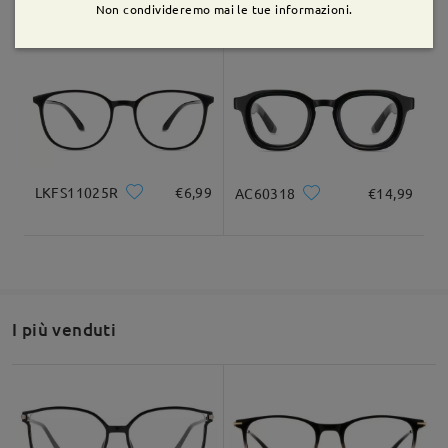
S939
€8,99
YSL1230
€16,99
Non condivideremo mai le tue informazioni.
Domanda
:
Ciao, ho appena perso la lente quelli degli occhiali da
sole che si attaccano, per caso potete vendere solo
quella?
LKFS11025R
€6,99
AC60318
€14,99
da Jennifer su Apr 22 , 2026
Firmoo's
reply
Ciao Jennifer,
Grazie per la tua richiesta!
I più venduti
Ci dispiace molto che tu abbia perso le tue clip.
Inoltre, siamo spiacenti di informarti che non abbiamo pezzi di
ricambio da vendere.
Vengono vendute in un unico pacchetto: montatura + clip.
Confidiamo nella tua comprensione!