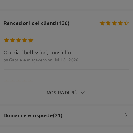
Rencesioni dei clienti(136)
Occhiali bellissimi, consiglio
by
Gabriele mugavero
on
Jul 18 , 2026
MOSTRA DI PIÙ
Attenzione a non perdere la clip on perche non le
rimpiazzano. Tante scuse e nessuna soluzione.
Assurdo
by
nicola
on
Jun 20 , 2026
Domande e risposte(21)