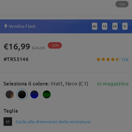
1/6
Vendita Flash
4
D
15
36
8
:
:
:
€16,99
-32%
€24,99
#TR53146
136
Seleziona il colore
:
Matt, Nero (C1)
in magazzino
Taglia
M
Guida alle dimensioni della montatura