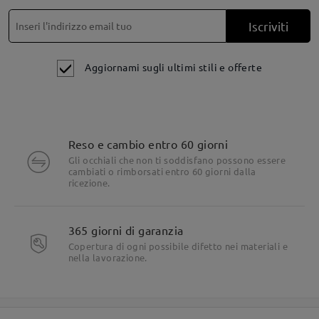
Iscriviti
Aggiornami sugli ultimi stili e offerte
Reso e cambio entro 60 giorni
Gli occhiali che non ti soddisfano possono essere
cambiati o rimborsati entro 60 giorni dalla
ricezione.
365 giorni di garanzia
Copertura di ogni possibile difetto nei materiali e
nella lavorazione.