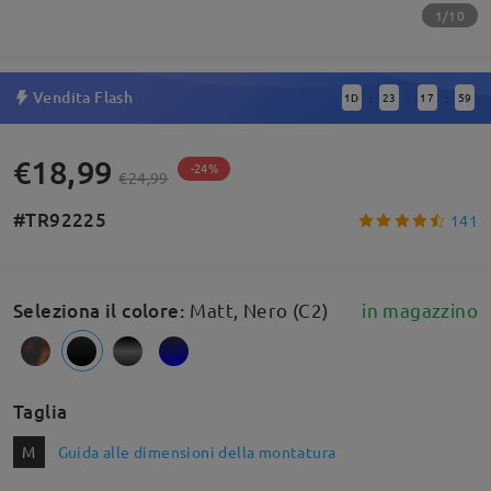
1/10
Vendita Flash
1
D
23
17
59
:
:
:
€18,99
-24%
€24,99
#TR92225
141
Seleziona il colore
:
Matt, Nero (C2)
in magazzino
Taglia
M
Guida alle dimensioni della montatura