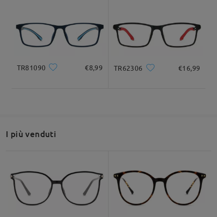
Larghezza totale
Lunghezza del tempio
Domanda
:
132mm/ 5.20pollici
143mm/ 5.63pollici
Is the clip-on polarized? Also how does it attach , is it
magnetic?
da Marisa su Oct 25 , 2025
TR81090
€8,99
TR62306
€16,99
Larghezza delle
Larghezza delle
Larghezza delle
Firmoo's
reply
Ciao, Marisa
lenti
lenti
lenti
52mm/ 2.05pollici
38mm/ 1.50pollici
17mm/ 0.67pollici
Grazie per la tua richiesta~
Sì, le clip-on sono polarizzate, ma non contengono rivestimenti
AR.
Raccomandazione su forma di viso
I più venduti
Inoltre, si tratta di clip-on magnetici.
Speriamo di essere riusciti a rispondere alla tua domanda!
Per assistenza, non esitare a contattarci tramite LiveChat (24
ore su 24, 7 giorni su 7) o via email all'indirizzo
service@firmoo.it.
Quadrato
Rotondo
Cuore
Diamante
Ovale
su Oct 27 , 2025