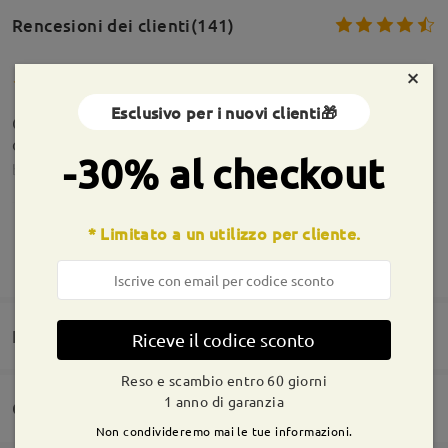
Rencesioni dei clienti(141)
×
Esclusivo per i nuovi clienti🎁
Ottima esperienza, buon prezzo, buona qualità e
ottima assistenza.
-30% al checkout
by
Mauri58
on
Aug 7 , 2026
* Limitato a un utilizzo per cliente.
Informazioni sulla montatura
MOSTRA DI PIÙ
Arrivati prima, molto soddisfatto problemi con la
consegna ma non per colpa vostra,le poste italiane!
by
Popa Gica
on
Aug 5 , 2026
Domande e risposte(6)
Riceve il codice sconto
Reso e scambio entro 60 giorni
1 anno di garanzia
Consegna
Leggi tutte le
Non condivideremo mai le tue informazioni.
Domanda
: