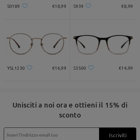
S0189
€18,99
S939
€8,99
* Solo a titolo di riferimento
Leggi tutte le
domande e le risposte
Descrizione del prodotto
Fai una domanda
YSL1230
€16,99
S3500
€14,99
Unisciti a noi ora e ottieni il 15% di
sconto
Iscriviti