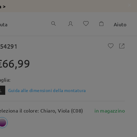
a >
iuta
Aiuto
54291
€66,99
aglia:
L
Guida alle dimensioni della montatura
eleziona il colore: Chiaro, Viola (C08)
in magazzino