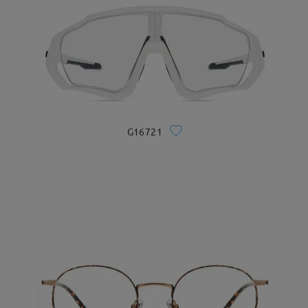
G16721