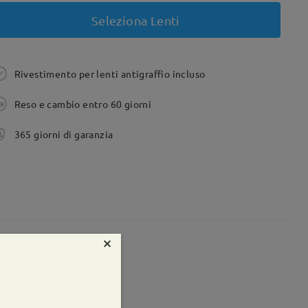
Seleziona Lenti
Rivestimento per lenti antigraffio incluso
Reso e cambio entro 60 giorni
365 giorni di garanzia
×
te:
85 mm
Peso:
25g