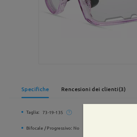
Specifiche
Rencesioni dei clienti(3)
Taglia:
Larghezz
73-19-135
Bifocale / Progressivo:
No
Cerniera 