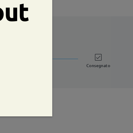
out
shipping time
iorni lavorativi
dettagli
Consegnato