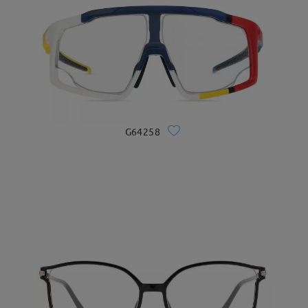
G64258