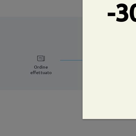
-3
tempi di spe
8-11 giorni lavorat
Ordine
effettuato