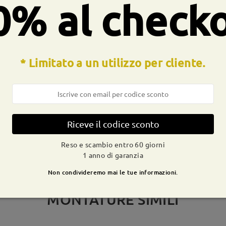
0% al check
CONSEGNA
* Limitato a un utilizzo per cliente.
dizione
ivi
dettagli
9-21 g
Spedito
Riceve il codice sconto
Reso e scambio entro 60 giorni
1 anno di garanzia
Non condivideremo mai le tue informazioni.
MONTATURE SIMILI