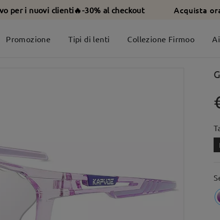
Acquista or
ivo per i nuovi clienti🔥-30% al checkout
Promozione
Tipi di lenti
Collezione Firmoo
A
G
T
S