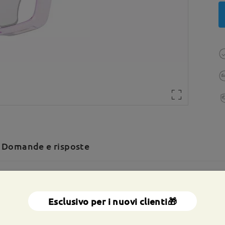
Domande e risposte
a totale:
142 mm
(
Grande
)
Dimensione diagonale della len
Esclusivo per i nuovi clienti🎁
a molla:
No
Materiale:
Tr