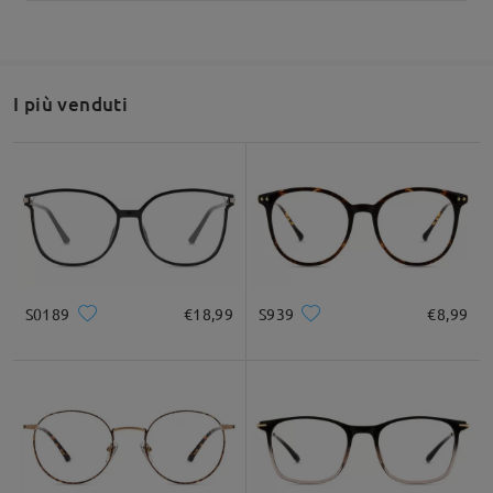
I più venduti
S0189
€18,99
S939
€8,99