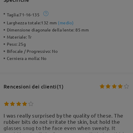
Taglia:
71-16-135
Larghezza totale:
132 mm
(
medio
)
Dimensione diagonale della lente:
85 mm
Materiale:
Tr
Peso:
25g
Bifocale / Progressivo:
No
Cerniera a molla:
No
Rencesioni dei clienti(1)
I was really surprised by the quality of these. The
rubber bits do not irritate the skin, but hold the
glasses snug to the face even when sweaty. It