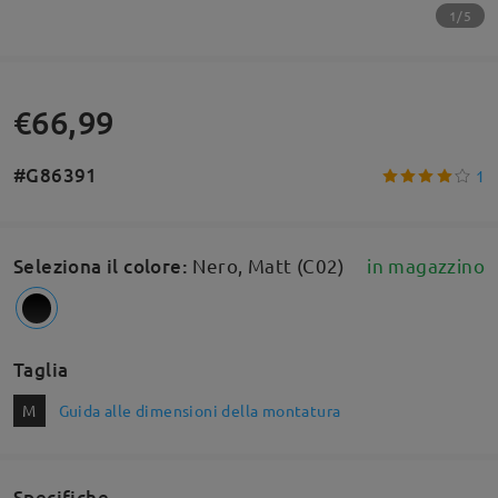
1/5
€66,99
#G86391
1
Seleziona il colore
:
Nero, Matt (C02)
in magazzino
Taglia
M
Guida alle dimensioni della montatura
Specifiche