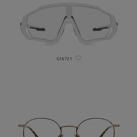
G16721