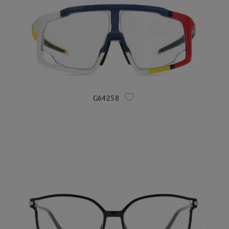
G64258