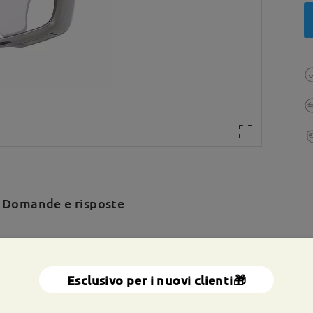
Domande e risposte
a totale:
142 mm
(
Grande
)
Dimensione diagonale della len
Esclusivo per i nuovi clienti🎁
a molla:
No
Materiale:
Tr