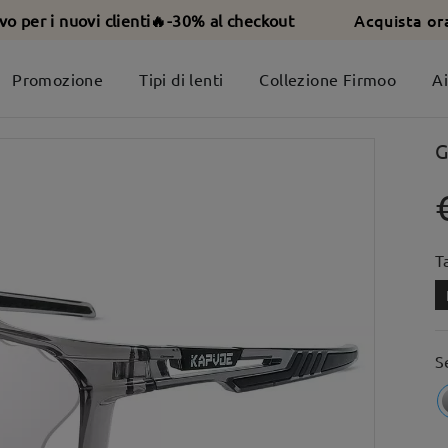
Acquista or
ivo per i nuovi clienti🔥-30% al checkout
Promozione
Tipi di lenti
Collezione Firmoo
A
G
T
S