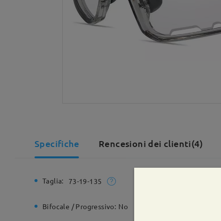
Specifiche
Rencesioni dei clienti(4)
Taglia:
Larghezz
73-19-135
Bifocale / Progressivo:
No
Cerniera 