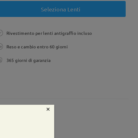
Seleziona Lenti
Rivestimento per lenti antigraffio incluso
Reso e cambio entro 60 giorni
365 giorni di garanzia
×
te:
85 mm
Peso:
25g