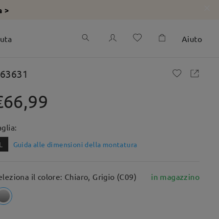
a >
iuta
Aiuto
63631
€66,99
aglia:
L
Guida alle dimensioni della montatura
eleziona il colore: Chiaro, Grigio (C09)
in magazzino