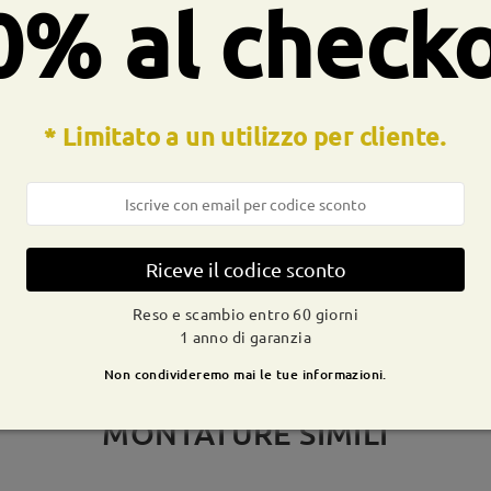
0% al check
CONSEGNA
* Limitato a un utilizzo per cliente.
dizione
ivi
dettagli
9-21 g
Spedito
Riceve il codice sconto
Reso e scambio entro 60 giorni
1 anno di garanzia
Non condivideremo mai le tue informazioni.
MONTATURE SIMILI