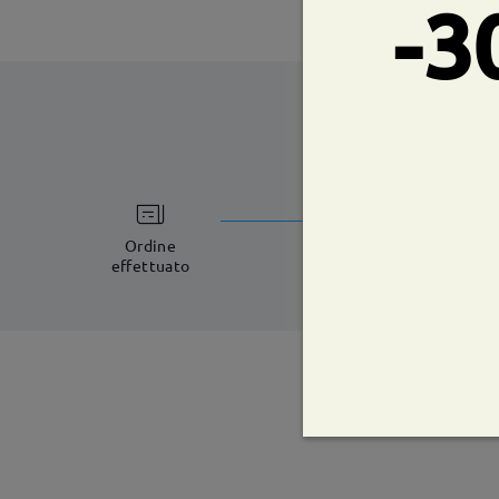
-3
tempi di spe
8-11 giorni lavorat
Ordine
effettuato