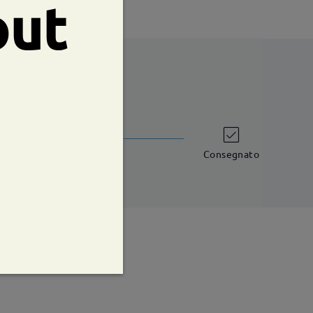
out
shipping time
iorni lavorativi
dettagli
Consegnato