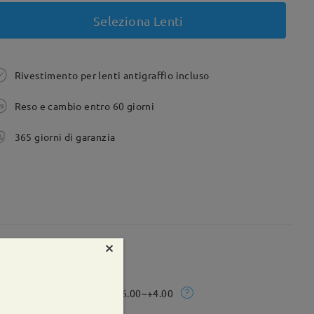
Seleziona Lenti
Rivestimento per lenti antigraffio incluso
Reso e cambio entro 60 giorni
365 giorni di garanzia
×
te:
60 mm
Peso:
13g
Rx Range:
-6.00~+4.00