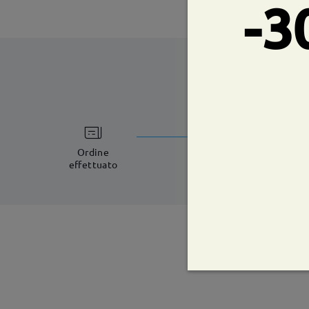
-3
tempi di spe
8-11 giorni lavorat
Ordine
effettuato