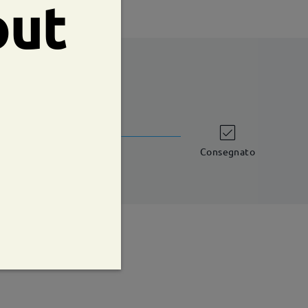
out
shipping time
iorni lavorativi
dettagli
Consegnato