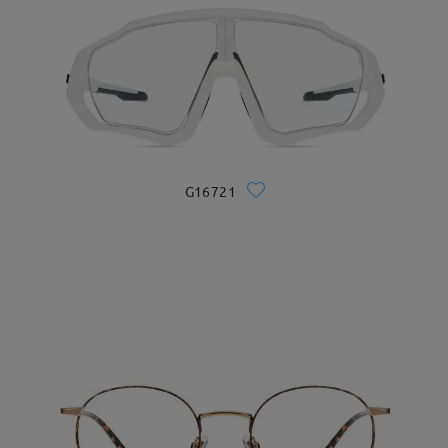
G16721