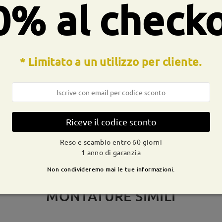
0% al check
CONSEGNA
* Limitato a un utilizzo per cliente.
dizione
ivi
dettagli
9-21 g
Spedito
Riceve il codice sconto
Reso e scambio entro 60 giorni
1 anno di garanzia
Non condivideremo mai le tue informazioni.
MONTATURE SIMILI