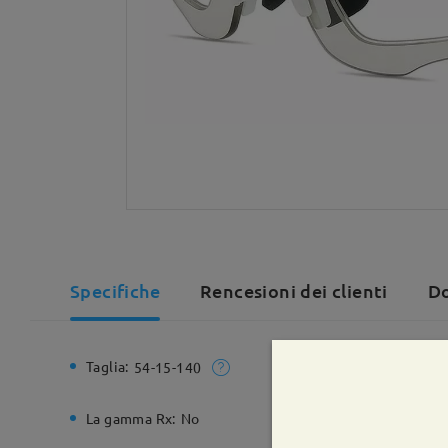
Specifiche
Rencesioni dei clienti
Do
Taglia:
Larghezz
54-15-140
La gamma Rx:
No
Cerniera 