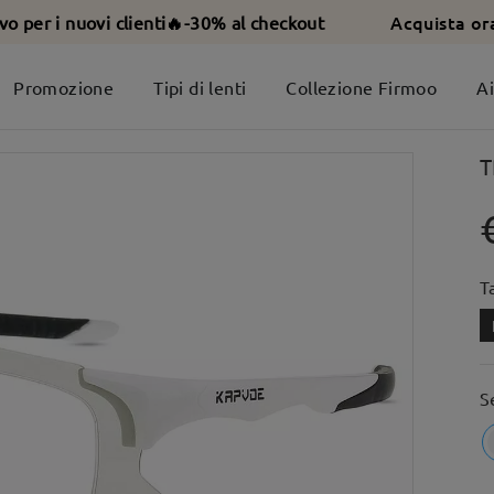
Acquista or
ivo per i nuovi clienti🔥-30% al checkout
Promozione
Tipi di lenti
Collezione Firmoo
A
T
T
S