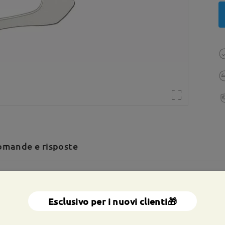
mande e risposte
a totale:
139 mm
(
Grande
)
Dimensione diagonale della len
Esclusivo per i nuovi clienti🎁
a molla:
No
Materiale:
Tr