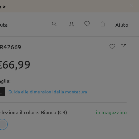
a >
iuta
Aiuto
R42669
€66,99
aglia:
L
Guida alle dimensioni della montatura
eleziona il colore: Bianco (C4)
in magazzino