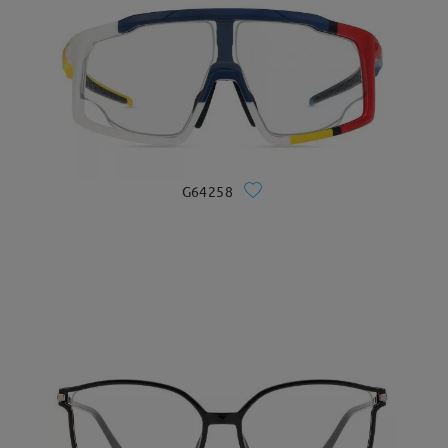
G64258