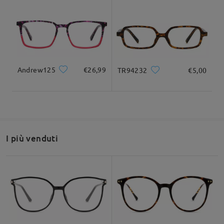
Larghezza totale
Lunghezza del tempio
128mm/ 5.04pollici
140mm/ 5.51pollici
Andrew125
€26,99
TR94232
€5,00
Larghezza delle
Altezza delle lenti
Larghezza del
32mm/ 1.26pollici
lenti
ponte
55mm/ 2.17pollici
16mm/ 0.63pollici
I più venduti
Dettagli del prodotto