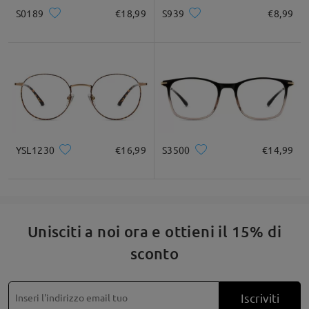
S0189
€18,99
S939
€8,99
YSL1230
€16,99
S3500
€14,99
Montatura quadrata retrò in acetato, adatta a varie forme
del viso.
Unisciti a noi ora e ottieni il 15% di
sconto
Iscriviti