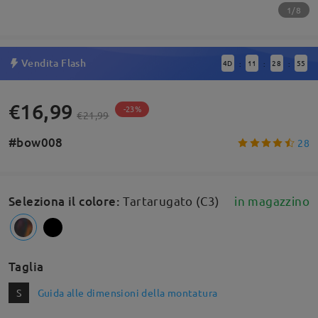
1/8
Vendita Flash
4
D
11
28
55
:
:
:
€16,99
-23%
€21,99
#bow008
28
Seleziona il colore
:
Tartarugato (C3)
in magazzino
Taglia
S
Guida alle dimensioni della montatura