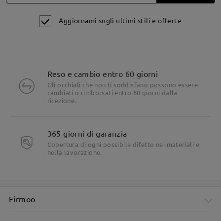
Aggiornami sugli ultimi stili e offerte
Reso e cambio entro 60 giorni
Gli occhiali che non ti soddisfano possono essere
cambiati o rimborsati entro 60 giorni dalla
ricezione.
365 giorni di garanzia
Simpatici e rotondi nodi a fiocco su entrambi i lati delle
tempie.
Copertura di ogni possibile difetto nei materiali e
nella lavorazione.
Firmoo