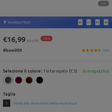
1/8
Vendita Flash
5
D
21
27
30
:
:
:
€16,99
-23%
€21,99
#bow009
105
Seleziona il colore
:
Tartarugato (C3)
in magazzino
Taglia
S
Guida alle dimensioni della montatura