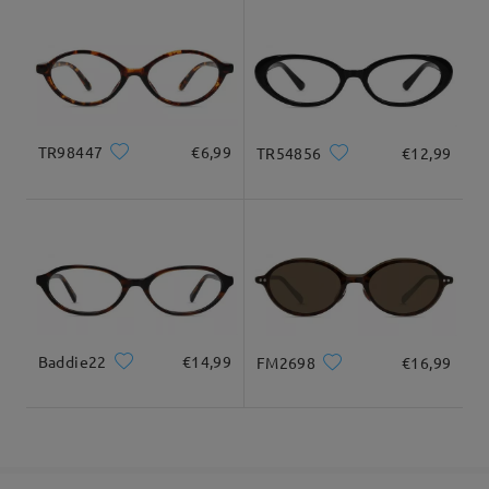
9-21 giorni lavorativi
dettagli
recensioni
Scrivi una recensione
Dimensione del prodotto
Consegnato
TR98447
€6,99
TR54856
€12,99
Larghezza totale
Lunghezza del tempio
128mm/ 5.04pollici
141mm/ 5.55pollici
Baddie22
€14,99
FM2698
€16,99
Larghezza delle
Altezza delle lenti
Larghezza del
35mm/ 1.38pollici
lenti
ponte
53mm/ 2.09pollici
18mm/ 0.71pollici