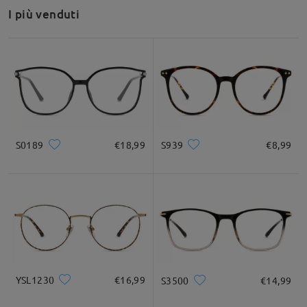
I più venduti
Dettagli del prodotto
Se hai bisogno di assistenza, saremo lieti di aiutarti. Faccelo
sapere!
Puoi contattarci tramite LiveChat (24 ore su 24, 7 giorni su 7) o
inviarci un'e-mail all'indirizzo service@firmoo.it.
su May 21 , 2025
S0189
€18,99
S939
€8,99
Fai una domanda
YSL1230
€16,99
S3500
€14,99