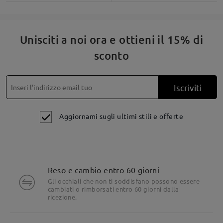
Montatura rotonda sottile in acetato, che unisce la dolcezza
a un'atmosfera vintage.
Unisciti a noi ora e ottieni il 15% di
sconto
Iscriviti
Aggiornami sugli ultimi stili e offerte
Reso e cambio entro 60 giorni
Gli occhiali che non ti soddisfano possono essere
cambiati o rimborsati entro 60 giorni dalla
ricezione.