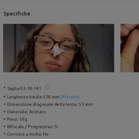
Specifiche
Taglia:
53-18-141
Larghezza totale:
128 mm
(
Piccolo
)
Dimensione diagonale della lente:
53 mm
Materiale:
Acetato
Peso:
19g
Bifocale / Progressivo:
Sì
Cerniera a molla:
No