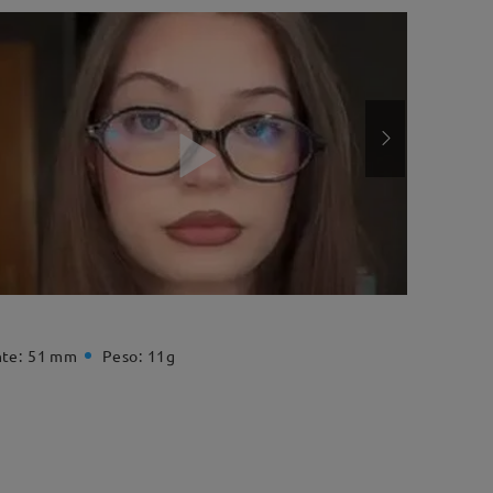
te:
51 mm
Peso:
11g