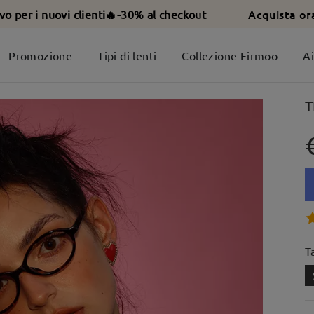
Acquista or
ivo per i nuovi clienti🔥-30% al checkout
Promozione
Tipi di lenti
Collezione Firmoo
A
T
T