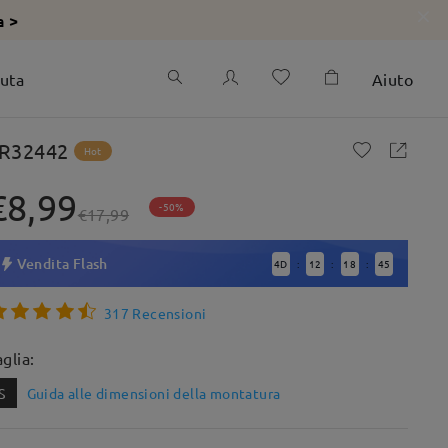
a >
iuta
Aiuto
R32442
Hot
€8,99
-50%
€17,99
Vendita Flash
4
D
12
18
43
:
:
:
317 Recensioni
aglia:
S
Guida alle dimensioni della montatura