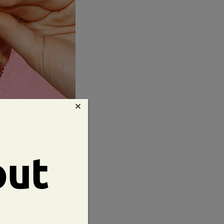
×
out