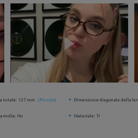
a totale:
127 mm
(
Piccolo
)
Dimensione diagonale della len
a molla:
No
Materiale:
Tr