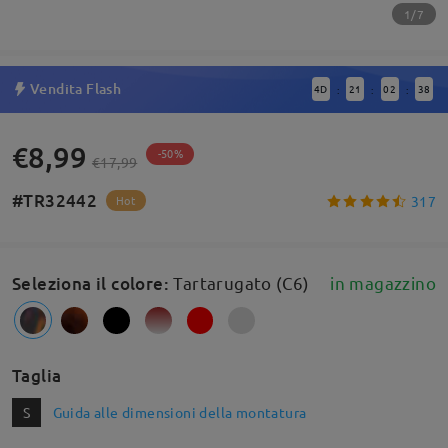
1/7
Vendita Flash
4
D
21
02
38
:
:
:
€8,99
-50%
€17,99
#TR32442
317
Hot
Seleziona il colore
:
Tartarugato (C6)
in magazzino
Taglia
S
Guida alle dimensioni della montatura