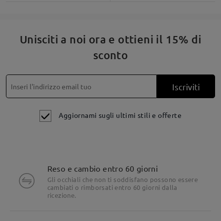
Montatura ovale piatta vintage per sfoggiare il vostro stile.
Unisciti a noi ora e ottieni il 15% di
sconto
Iscriviti
Aggiornami sugli ultimi stili e offerte
Reso e cambio entro 60 giorni
Gli occhiali che non ti soddisfano possono essere
cambiati o rimborsati entro 60 giorni dalla
ricezione.
Resistente e leggero: solo 11 g.