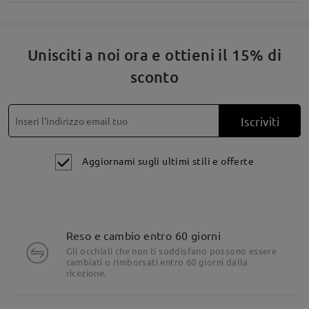
Montatura ovale piatta vintage per sfoggiare il vostro stile.
Unisciti a noi ora e ottieni il 15% di
sconto
Iscriviti
Aggiornami sugli ultimi stili e offerte
Reso e cambio entro 60 giorni
Gli occhiali che non ti soddisfano possono essere
cambiati o rimborsati entro 60 giorni dalla
ricezione.
Resistente e leggero: solo 11 g.