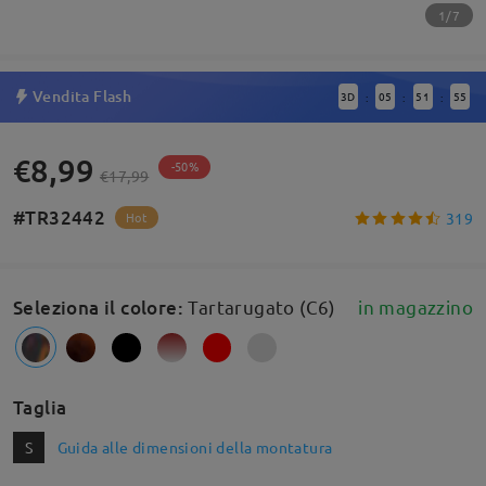
1/7
Vendita Flash
3
D
05
51
55
:
:
:
€8,99
-50%
€17,99
#TR32442
319
Hot
Seleziona il colore
:
Tartarugato (C6)
in magazzino
Taglia
S
Guida alle dimensioni della montatura