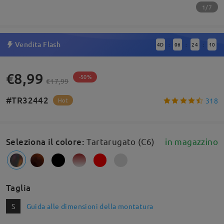
1/7
Vendita Flash
4
D
06
24
10
:
:
:
€8,99
-50%
€17,99
#TR32442
318
Hot
Seleziona il colore
:
Tartarugato (C6)
in magazzino
Taglia
S
Guida alle dimensioni della montatura