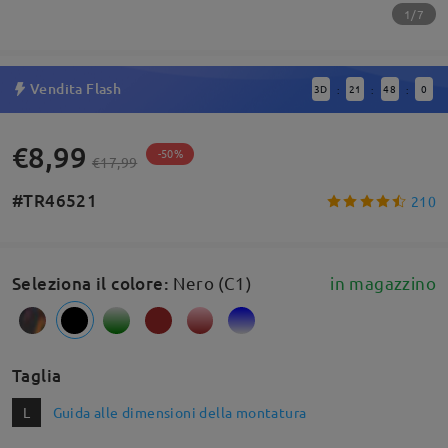
1/7
Vendita Flash
3
D
21
48
0
:
:
:
€8,99
-50%
€17,99
#TR46521
210
Seleziona il colore
:
Nero (C1)
in magazzino
Taglia
L
Guida alle dimensioni della montatura