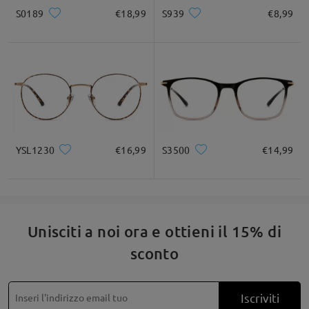
S0189
€18,99
S939
€8,99
Quadrato
Rotondo
Cuore
Diamante
Ovale
* Solo a titolo di riferimento
Descrizione del prodotto
YSL1230
€16,99
S3500
€14,99
Unisciti a noi ora e ottieni il 15% di
sconto
Iscriviti