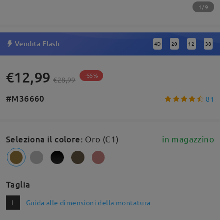
1/9
Vendita Flash
4
D
20
12
38
:
:
:
€12,99
-55%
€28,99
#M36660
81
Seleziona il colore
:
Oro (C1)
in magazzino
Taglia
L
Guida alle dimensioni della montatura